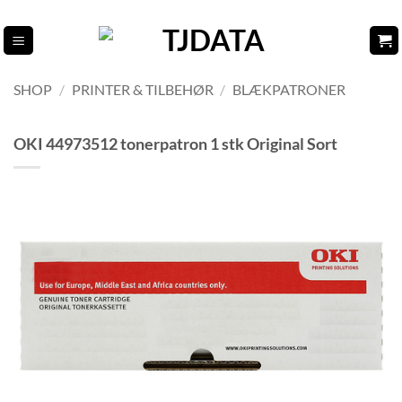
Fortsæt
til
indhold
SHOP
/
PRINTER & TILBEHØR
/
BLÆKPATRONER
OKI 44973512 tonerpatron 1 stk Original Sort