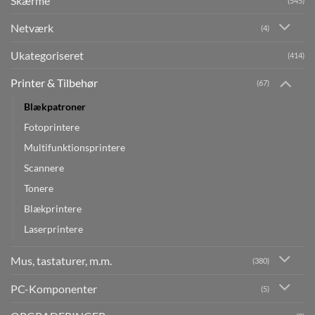
Skærme
(545)
Netværk
(4)
Ukategoriseret
(414)
Printer & Tilbehør
(67)
Blækpatroner
Fotoprintere
Multifunktionsprintere
Scannere
Tonere
Blækprintere
Laserprintere
Mus, tastaturer, m.m.
(380)
PC-Komponenter
(5)