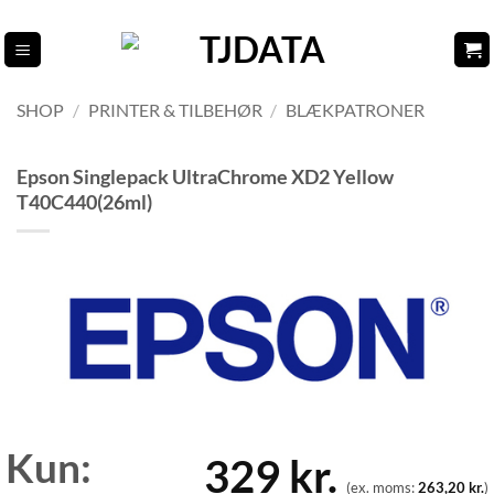
Fortsæt
til
indhold
SHOP
/
PRINTER & TILBEHØR
/
BLÆKPATRONER
Epson Singlepack UltraChrome XD2 Yellow
T40C440(26ml)
Kun:
329
kr.
(ex. moms:
263,20
kr.
)