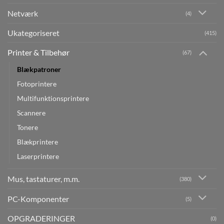
Netværk
(4)
Ukategoriseret
(415)
Printer & Tilbehør
(67)
Blækpatroner
Fotoprintere
Multifunktionsprintere
Scannere
Tonere
Blækprintere
Laserprintere
Mus, tastaturer, m.m.
(380)
PC-Komponenter
(5)
OPGRADERINGER
(0)