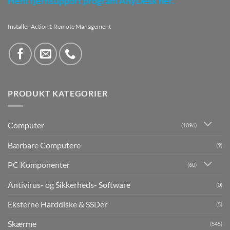
Hent fjernsupport program AnyDesk her.
Installer Action1 Remote Management
PRODUKT KATEGORIER
Computer
(1096)
Bærbare Computere
(9)
PC Komponenter
(60)
Antivirus- og Sikkerheds- Software
(0)
Eksterne Harddiske & SSDer
(5)
Skærme
(545)