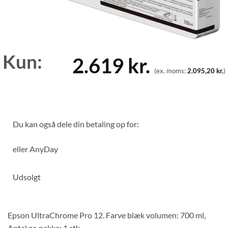
Kun:
2.619
kr.
(ex. moms:
2.095,20
kr.
)
Du kan også dele din betaling op for:
eller
AnyDay
Udsolgt
Epson UltraChrome Pro 12. Farve blæk volumen: 700 ml,
Antal pr. pakke: 1 stk