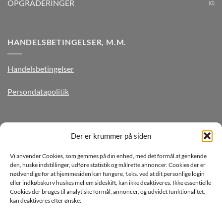
OPGRADERINGER
(0)
HANDELSBETINGELSER, M.M.
Handelsbetingelser
Persondatapolitik
TILMELD DIG VORES NYHEDSBREV
Der er krummer på siden
Vi anvender Cookies, som gemmes på din enhed, med det formål at genkende
den, huske indstillinger, udføre statistik og målrette annoncer. Cookies der er
nødvendige for at hjemmesiden kan fungere, f.eks. ved at dit personlige login
eller indkøbskurv huskes mellem sideskift, kan ikke deaktiveres. Ikke essentielle
Cookies der bruges til analytiske formål, annoncer, og udvidet funktionalitet,
kan deaktiveres efter ønske:
Jeg ønsker at modtage mails fra TJdata!