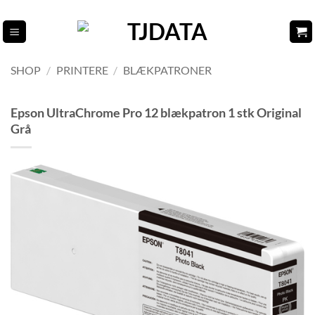
Fortsæt
til
indhold
SHOP
/
PRINTERE
/
BLÆKPATRONER
Epson UltraChrome Pro 12 blækpatron 1 stk Original
Grå