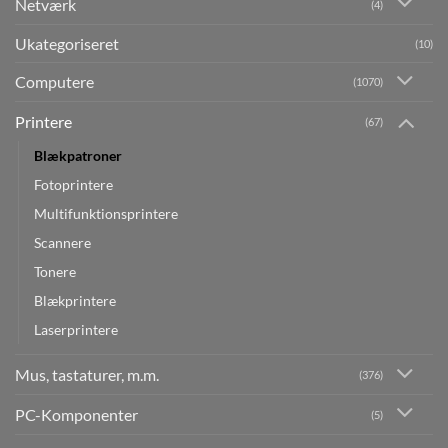
Netværk
(4)
Ukategoriseret
(10)
Computere
(1070)
Printere
(67)
Blækpatroner
Fotoprintere
Multifunktionsprintere
Scannere
Tonere
Blækprintere
Laserprintere
Mus, tastaturer, m.m.
(376)
PC-Komponenter
(5)