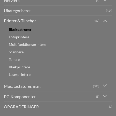
Netværk
(4)
Ukategoriseret
(414)
Printer & Tilbehør
(67)
Blækpatroner
Fotoprintere
Multifunktionsprintere
Scannere
Tonere
Blækprintere
Laserprintere
Mus, tastaturer, m.m.
(380)
PC-Komponenter
(5)
OPGRADERINGER
(0)