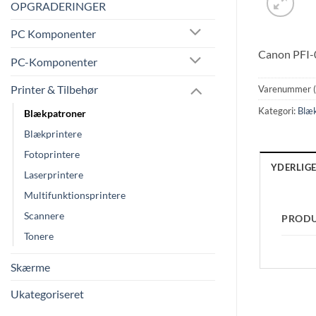
OPGRADERINGER
PC Komponenter
Canon PFI-0
PC-Komponenter
Printer & Tilbehør
Varenummer 
Kategori:
Blæ
Blækpatroner
Blækprintere
Fotoprintere
YDERLIG
Laserprintere
Multifunktionsprintere
Scannere
PROD
Tonere
Skærme
Ukategoriseret