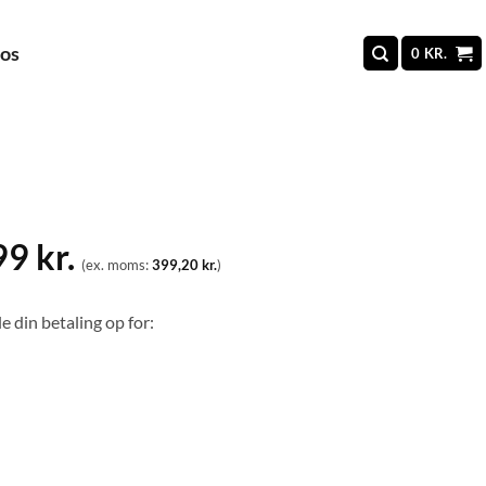
 os
0
KR.
99
kr.
(ex. moms:
399,20
kr.
)
e din betaling op for: