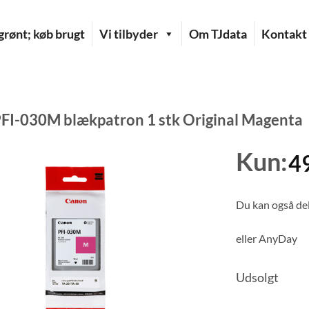
rønt; køb brugt
Vi tilbyder
Om TJdata
Kontakt
FI-030M blækpatron 1 stk Original Magenta
Kun:
4
Du kan også del
eller
AnyDay
Udsolgt