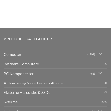
PRODUKT KATEGORIER
Computer
(1109)
Bærbare Computere
(25)
PC Komponenter
(61)
Antivirus- og Sikkerheds- Software
(0)
Eksterne Harddiske & SSDer
(5)
Skærme
(545)