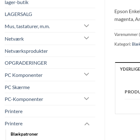
lager-butik
Epson Enkel
LAGERSALG
magenta, Ant
Mus, tastaturer, m.m.
Varenummer 
Netværk
Kategori:
Blæ
Netværksprodukter
OPGRADERINGER
YDERLIG
PC Komponenter
PC Skærme
PROD
PC-Komponenter
Printere
Printere
Blækpatroner