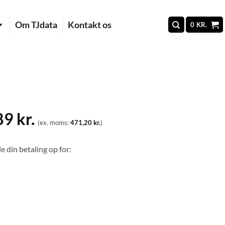
Om TJdata
Kontakt os
0
KR.
89
kr.
(ex. moms:
471,20
kr.
)
e din betaling op for: