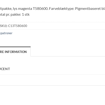
tpakke, lys magenta T580600. Farveblæktype: Pigmentbaseret blæk
al pr. pakke: 1 stk
(SKU):
C13T580600
kpatroner
ERE INFORMATION
UCENT