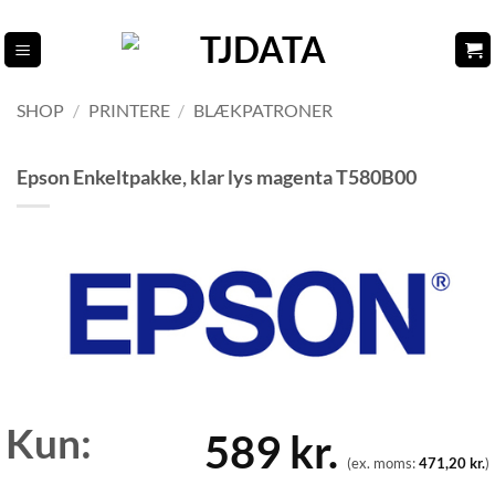
Fortsæt
til
indhold
SHOP
/
PRINTERE
/
BLÆKPATRONER
Epson Enkeltpakke, klar lys magenta T580B00
Kun:
589
kr.
(ex. moms:
471,20
kr.
)