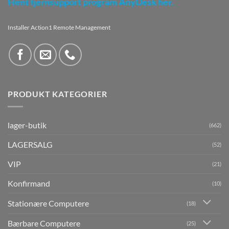
Hent fjernsupport program AnyDesk her.
Installer Action1 Remote Management
PRODUKT KATEGORIER
lager-butik
(662)
LAGERSALG
(52)
VIP
(21)
Konfirmand
(10)
Stationære Computere
(18)
Bærbare Computere
(25)