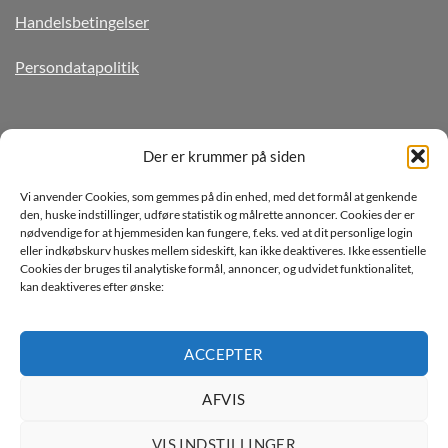
Handelsbetingelser
Persondatapolitik
TILMELD DIG VORES NYHEDSBREV
Der er krummer på siden
Vi anvender Cookies, som gemmes på din enhed, med det formål at genkende
den, huske indstillinger, udføre statistik og målrette annoncer. Cookies der er
nødvendige for at hjemmesiden kan fungere, f.eks. ved at dit personlige login
eller indkøbskurv huskes mellem sideskift, kan ikke deaktiveres. Ikke essentielle
Cookies der bruges til analytiske formål, annoncer, og udvidet funktionalitet,
kan deaktiveres efter ønske:
Jeg ønsker at modtage mails fra TJdata!
Læs vores Persondatapolitik
ACCEPTER
AFVIS
VIS INDSTILLINGER