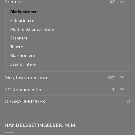
Printere
(67)
Blækpatroner
Fotoprintere
Multifunktionsprintere
Scannere
Tonere
Blækprintere
Laserprintere
Mus, tastaturer, m.m.
(377)
PC-Komponenter
(5)
OPGRADERINGER
(0)
HANDELSBETINGELSER, M.M.