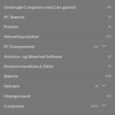
Genbrugte Computere med 2 års garanti!
(39)
PC Skærme
(3)
Printere
(4)
Netværksprodukter
(27)
PC Komponenter
(61)
Antivirus- og Sikkerhed Software
(0)
Eksterne Harddiske & SSDer
(5)
Skærme
(548)
Netværk
(4)
Ukategoriseret
(10)
Computere
(1071)