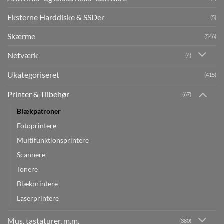
Eksterne Harddiske & SSDer
(5)
Skærme
(546)
Netværk
(4)
Ukategoriseret
(415)
Printer & Tilbehør
(67)
Blækpatroner
Fotoprintere
Multifunktionsprintere
Scannere
Tonere
Blækprintere
Laserprintere
Mus, tastaturer, m.m.
(380)