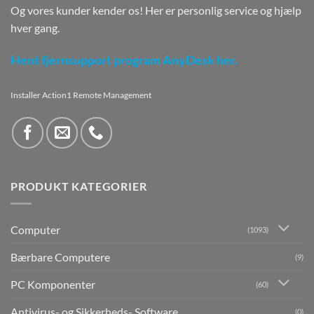
Og vores kunder kender os! Her er personlig service og hjælp
hver gang.
Hent fjernsupport program AnyDesk her.
Installer Action1 Remote Management
PRODUKT KATEGORIER
Computer
(1093)
Bærbare Computere
(9)
PC Komponenter
(60)
Antivirus- og Sikkerheds- Software
(0)