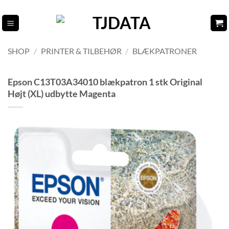
Fortsæt
til
indhold
SHOP
/
PRINTER & TILBEHØR
/
BLÆKPATRONER
Epson C13T03A34010 blækpatron 1 stk Original
Højt (XL) udbytte Magenta