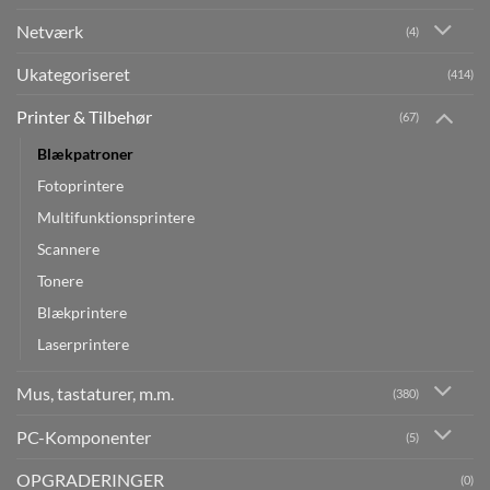
Netværk
(4)
Ukategoriseret
(414)
Printer & Tilbehør
(67)
Blækpatroner
Fotoprintere
Multifunktionsprintere
Scannere
Tonere
Blækprintere
Laserprintere
Mus, tastaturer, m.m.
(380)
PC-Komponenter
(5)
OPGRADERINGER
(0)