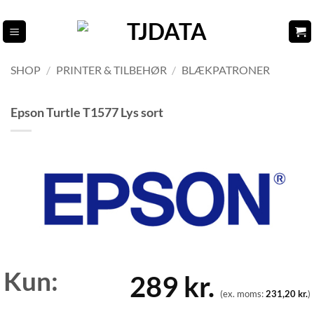
Fortsæt
til
indhold
SHOP
/
PRINTER & TILBEHØR
/
BLÆKPATRONER
Epson Turtle T1577 Lys sort
Kun:
289
kr.
(ex. moms:
231,20
kr.
)