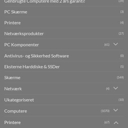
Genbrugte Computere med 2 års garanti!
(39)
PC Skærme
(3)
Printere
(4)
Netværksprodukter
(27)
PC Komponenter
(61)
Antivirus- og Sikkerhed Software
(0)
Eksterne Harddiske & SSDer
(5)
Skærme
(549)
Netværk
(4)
Ukategoriseret
(10)
Computere
(1070)
Printere
(67)