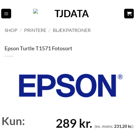
Fortsæt
til
indhold
SHOP
/
PRINTERE
/
BLÆKPATRONER
Epson Turtle T1571 Fotosort
Kun:
289
kr.
(ex. moms:
231,20
kr.
)