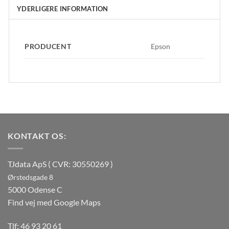
YDERLIGERE INFORMATION
PRODUCENT
Epson
KONTAKT OS:
TJdata ApS ( CVR: 30550269 )
Ørstedsgade 8
5000 Odense C
Find vej med Google Maps
Tlf:
46 93 20 61