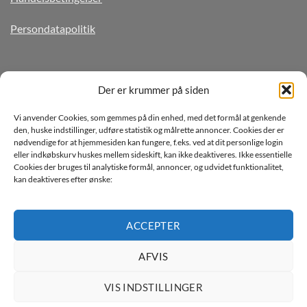
Persondatapolitik
TILMELD DIG VORES NYHEDSBREV
Der er krummer på siden
Vi anvender Cookies, som gemmes på din enhed, med det formål at genkende
den, huske indstillinger, udføre statistik og målrette annoncer. Cookies der er
nødvendige for at hjemmesiden kan fungere, f.eks. ved at dit personlige login
eller indkøbskurv huskes mellem sideskift, kan ikke deaktiveres. Ikke essentielle
Cookies der bruges til analytiske formål, annoncer, og udvidet funktionalitet,
kan deaktiveres efter ønske:
Jeg ønsker at modtage mails fra TJdata!
Læs vores Persondatapolitik
ACCEPTER
AFVIS
VIS INDSTILLINGER