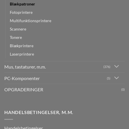
Blækpatroner
Fotoprintere
Multifunktionsprintere
Scannere
Tonere
Blækprintere
Laserprintere
Mus, tastaturer, m.m.
(376)
PC-Komponenter
(5)
OPGRADERINGER
(0)
HANDELSBETINGELSER, M.M.
Handelsbetingelser