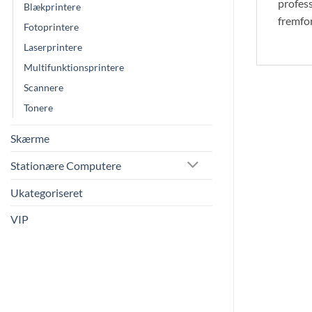
profess
Blækprintere
fremfor
Fotoprintere
Laserprintere
Multifunktionsprintere
Scannere
Tonere
Skærme
Stationære Computere
Ukategoriseret
VIP