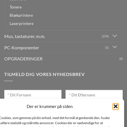
Tonere
Blækprintere
Laserprintere
Mus, tastaturer, m.m.
(374)
PC-Komponenter
(5)
OPGRADERINGER
(0)
TILMELD DIG VORES NYHEDSBREV
Der er krummer på siden
Cookies, som gemmes på din enhed, med det formål at genkende den, huske
Jeg ønsker at modtage mails fra TJdata!
, udføre statistik og målrette annoncer. Cookies der er nødvendige for at