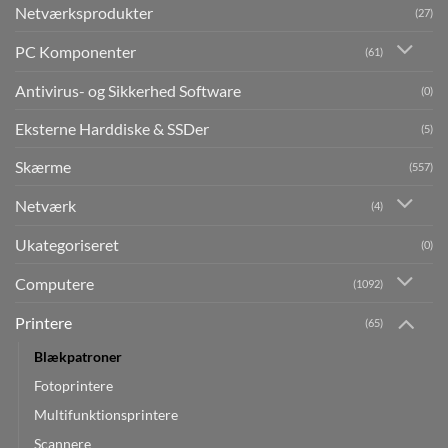
Netværksprodukter
(27)
PC Komponenter
(61)
Antivirus- og Sikkerhed Software
(0)
Eksterne Harddiske & SSDer
(5)
Skærme
(557)
Netværk
(4)
Ukategoriseret
(0)
Computere
(1092)
Printere
(65)
Blækpatroner
Fotoprintere
Multifunktionsprintere
Scannere