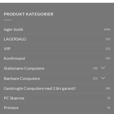
PRODUKT KATEGORIER
lager-butik
(664)
LAGERSALG
(52)
VIP
(21)
Konfirmand
(10)
Stationære Computere
(18)
Bærbare Computere
(25)
Genbrugte Computere med 2 års garanti!
(40)
PC Skærme
(3)
Printere
(4)