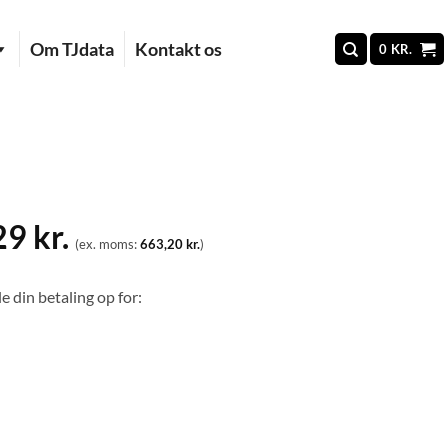
Om TJdata
Kontakt os
0
KR.
29
kr.
(ex. moms:
663,20
kr.
)
e din betaling op for: