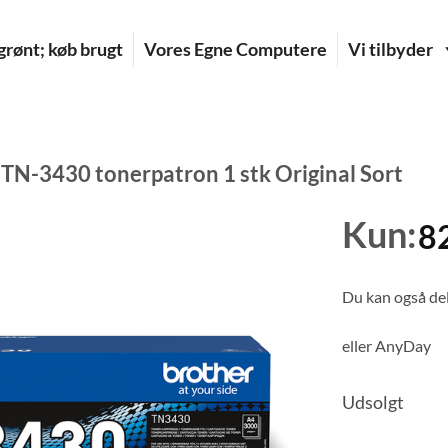
rønt; køb brugt
Vores Egne Computere
Vi tilbyder
 TN-3430 tonerpatron 1 stk Original Sort
Kun:
8
Du kan også del
eller
AnyDay
Udsolgt