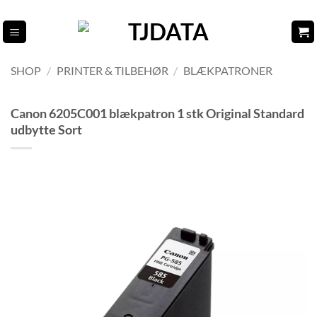
Fortsæt
til
indhold
SHOP
/
PRINTER & TILBEHØR
/
BLÆKPATRONER
Canon 6205C001 blækpatron 1 stk Original Standard
udbytte Sort