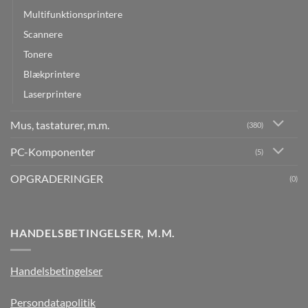
Multifunktionsprintere
Scannere
Tonere
Blækprintere
Laserprintere
Mus, tastaturer, m.m.
(380)
PC-Komponenter
(5)
OPGRADERINGER
(0)
HANDELSBETINGELSER, M.M.
Handelsbetingelser
Persondatapolitik