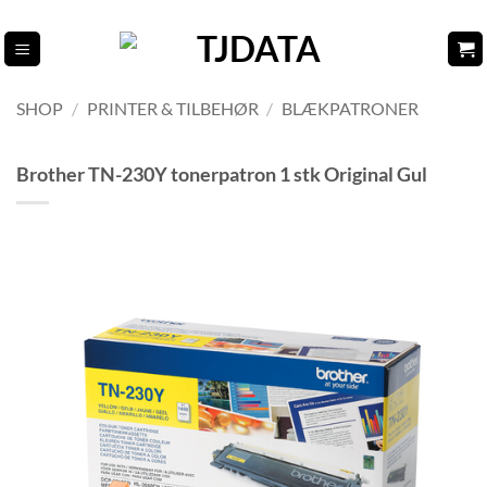
Fortsæt
til
indhold
SHOP
/
PRINTER & TILBEHØR
/
BLÆKPATRONER
Brother TN-230Y tonerpatron 1 stk Original Gul