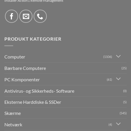
Installer Action1 Remote Management
PRODUKT KATEGORIER
Computer
(1106)
Bærbare Computere
(25)
PC Komponenter
(61)
Antivirus- og Sikkerheds- Software
(0)
Eksterne Harddiske & SSDer
(5)
Skærme
(545)
Netværk
(4)