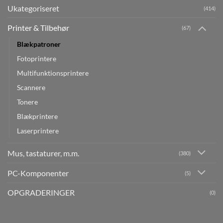
Ukategoriseret
(414)
Printer & Tilbehør
(67)
Blækpatroner
Fotoprintere
Multifunktionsprintere
Scannere
Tonere
Blækprintere
Laserprintere
Mus, tastaturer, m.m.
(380)
PC-Komponenter
(5)
OPGRADERINGER
(0)