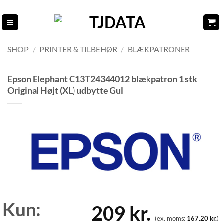
Fortsæt
til
indhold
SHOP
/
PRINTER & TILBEHØR
/
BLÆKPATRONER
Epson Elephant C13T24344012 blækpatron 1 stk
Original Højt (XL) udbytte Gul
Kun:
209
kr.
(ex. moms:
167,20
kr.
)