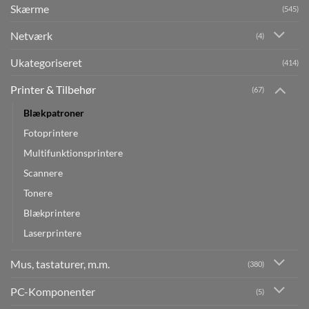
Skærme
(545)
Netværk
(4)
Ukategoriseret
(414)
Printer & Tilbehør
(67)
Blækpatroner
Fotoprintere
Multifunktionsprintere
Scannere
Tonere
Blækprintere
Laserprintere
Mus, tastaturer, m.m.
(380)
PC-Komponenter
(5)