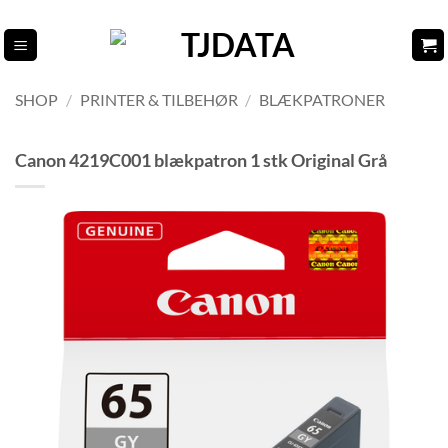
Fortsæt
til
indhold
SHOP
/
PRINTER & TILBEHØR
/
BLÆKPATRONER
Canon 4219C001 blækpatron 1 stk Original Grå