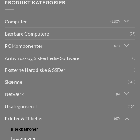
PRODUKT KATEGORIER
Computer
(1107)
Bærbare Computere
(25)
PC Komponenter
(61)
Antivirus- og Sikkerheds- Software
(0)
Eksterne Harddiske & SSDer
(5)
Skærme
(545)
Netværk
(4)
Ukategoriseret
(414)
Printer & Tilbehør
(67)
Blækpatroner
Fotoprintere