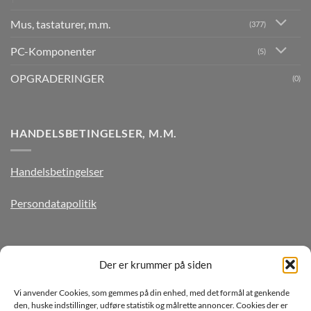
Mus, tastaturer, m.m.
(377)
PC-Komponenter
(5)
OPGRADERINGER
(0)
HANDELSBETINGELSER, M.M.
Handelsbetingelser
Persondatapolitik
TILMELD DIG VORES NYHEDSBREV
Der er krummer på siden
Vi anvender Cookies, som gemmes på din enhed, med det formål at genkende
den, huske indstillinger, udføre statistik og målrette annoncer. Cookies der er