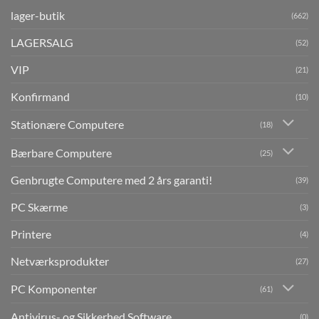
lager-butik
(662)
LAGERSALG
(52)
VIP
(21)
Konfirmand
(10)
Stationære Computere
(18)
Bærbare Computere
(25)
Genbrugte Computere med 2 års garanti!
(39)
PC Skærme
(3)
Printere
(4)
Netværksprodukter
(27)
PC Komponenter
(61)
Antivirus- og Sikkerhed Software
(0)