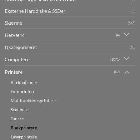
Eksterne Harddiske & SSDer
(5)
Skærme
(548)
Netværk
(4)
Ukategoriseret
(10)
Computere
(1071)
Printere
(67)
Blækpatroner
Fotoprintere
Multifunktionsprintere
Scannere
Tonere
Blækprintere
Laserprintere