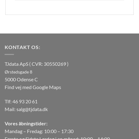
KONTAKT OS:
TJdata ApS ( CVR: 30550269 )
Ørstedsgade 8
5000 Odense C
Find vej med Google Maps
Tlf:
46 93 20 61
Mail:
salg@tjdata.dk
Vores åbningstider:
Mandag – Fredag: 10:00 – 17:30
Første og Sidste Lørdag i en måned: 10:00 – 14:00