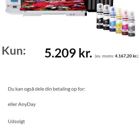
Kun:
5.209
kr.
(ex. moms:
4.167,20
kr.
)
Du kan også dele din betaling op for:
eller
AnyDay
Udsolgt