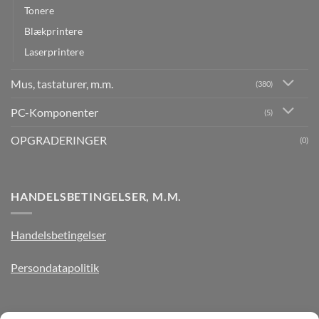
Tonere
Blækprintere
Laserprintere
Mus, tastaturer, m.m.
(380)
PC-Komponenter
(5)
OPGRADERINGER
(0)
HANDELSBETINGELSER, M.M.
Handelsbetingelser
Persondatapolitik
TILMELD DIG VORES NYHEDSBREV