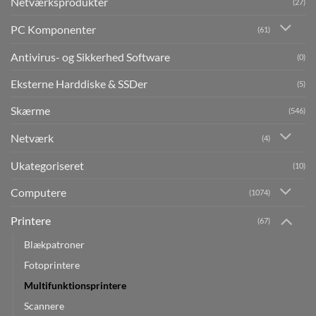
Netværksprodukter
(27)
PC Komponenter
(61)
Antivirus- og Sikkerhed Software
(0)
Eksterne Harddiske & SSDer
(5)
Skærme
(546)
Netværk
(4)
Ukategoriseret
(10)
Computere
(1074)
Printere
(67)
Blækpatroner
Fotoprintere
Multifunktionsprintere
Scannere