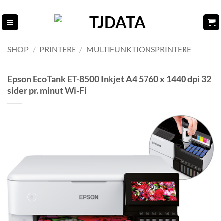
Fortsæt
til
indhold
SHOP
/
PRINTERE
/
MULTIFUNKTIONSPRINTERE
Epson EcoTank ET-8500 Inkjet A4 5760 x 1440 dpi 32
sider pr. minut Wi-Fi