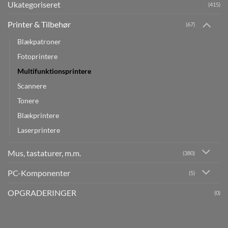
Ukategoriseret
(415)
Printer & Tilbehør
(67)
Blækpatroner
Fotoprintere
Multifunktionsprintere
Scannere
Tonere
Blækprintere
Laserprintere
Mus, tastaturer, m.m.
(380)
PC-Komponenter
(5)
OPGRADERINGER
(0)