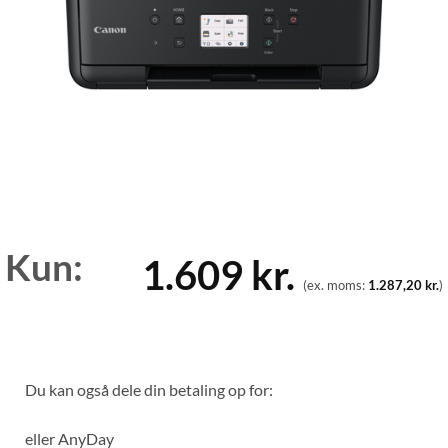
Kun:
1.609
kr.
(ex. moms:
1.287,20
kr.
)
Du kan også dele din betaling op for:
eller
AnyDay