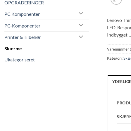
OPGRADERINGER
PC Komponenter
Lenovo Thin
PC-Komponenter
LED, Respons
Indbygget U
Printer & Tilbehør
Skærme
Varenummer 
Kategori:
Skæ
Ukategoriseret
YDERLIG
PROD
SKÆR