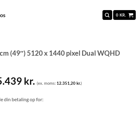
 os
0
KR.
cm (49″) 5120 x 1440 pixel Dual WQHD
5.439
kr.
(ex. moms:
12.351,20
kr.
)
e din betaling op for: