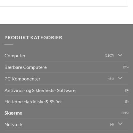
PRODUKT KATEGORIER
Computer
(1107)
Bærbare Computere
(25)
PC Komponenter
(61)
Antivirus- og Sikkerheds- Software
(0)
Eksterne Harddiske & SSDer
(5)
Skærme
(545)
Netværk
(4)