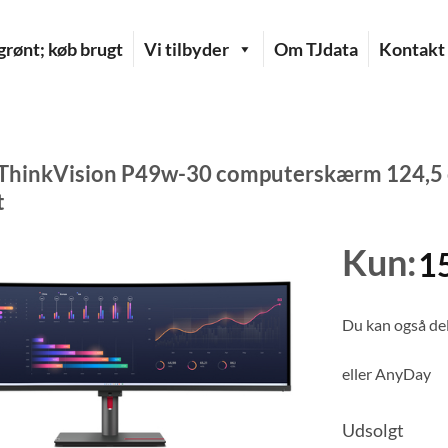
rønt; køb brugt
Vi tilbyder
Om TJdata
Kontakt
ThinkVision P49w-30 computerskærm 124,5 
t
Kun:
1
Du kan også del
eller
AnyDay
Udsolgt