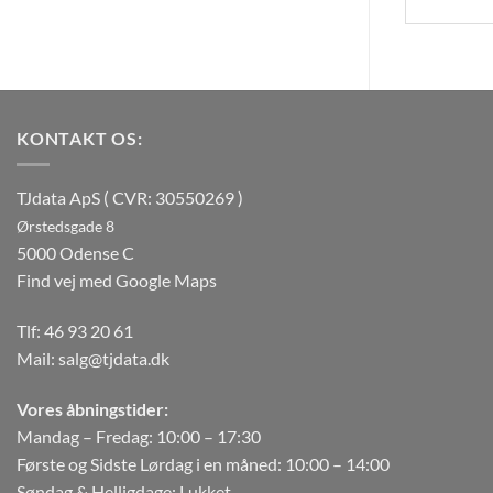
KONTAKT OS:
TJdata ApS ( CVR: 30550269 )
Ørstedsgade 8
5000 Odense C
Find vej med Google Maps
Tlf:
46 93 20 61
Mail:
salg@tjdata.dk
Vores åbningstider:
Mandag – Fredag: 10:00 – 17:30
Første og Sidste Lørdag i en måned: 10:00 – 14:00
Søndag & Helligdage: Lukket