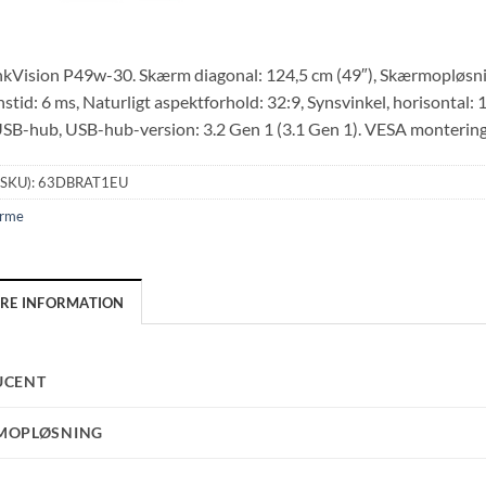
kVision P49w-30. Skærm diagonal: 124,5 cm (49″), Skærmopløsn
tid: 6 ms, Naturligt aspektforhold: 32:9, Synsvinkel, horisontal: 17
SB-hub, USB-hub-version: 3.2 Gen 1 (3.1 Gen 1). VESA montering,
(SKU):
63DBRAT1EU
rme
ERE INFORMATION
UCENT
MOPLØSNING