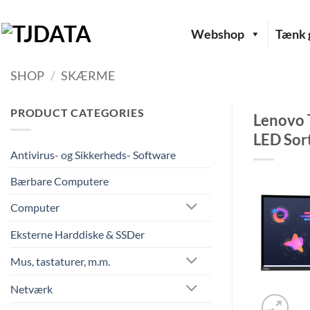
Fortsæt
til
Webshop
Tænk g
indhold
SHOP
/
SKÆRME
PRODUCT CATEGORIES
Lenovo 
LED Sor
Antivirus- og Sikkerheds- Software
Bærbare Computere
Computer
Eksterne Harddiske & SSDer
Mus, tastaturer, m.m.
Netværk