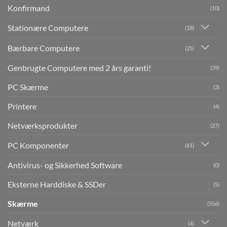
Konfirmand
(10)
Stationære Computere
(18)
Bærbare Computere
(25)
Genbrugte Computere med 2 års garanti!
(39)
PC Skærme
(3)
Printere
(4)
Netværksprodukter
(27)
PC Komponenter
(61)
Antivirus- og Sikkerhed Software
(0)
Eksterne Harddiske & SSDer
(5)
Skærme
(556)
Netværk
(4)