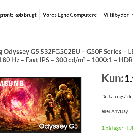
rønt; køb brugt
Vores Egne Computere
Vi tilbyder
 Odyssey G5 S32FG502EU – G50F Series – LE
80 Hz – Fast IPS – 300 cd/m² – 1000:1 – HDR1
Kun:
1
Du kan også del
eller
AnyDay
1 på lager - 