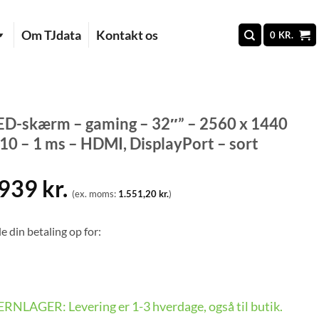
Om TJdata
Kontakt os
0
KR.
D-skærm – gaming – 32″” – 2560 x 1440
0 – 1 ms – HDMI, DisplayPort – sort
.939
kr.
(ex. moms:
1.551,20
kr.
)
e din betaling op for:
FJERNLAGER: Levering er 1-3 hverdage, også til butik.