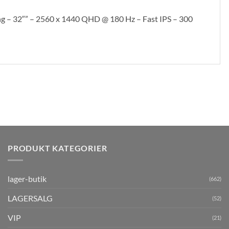
– 32″” – 2560 x 1440 QHD @ 180 Hz – Fast IPS – 300
PRODUKT KATEGORIER
lager-butik
(662)
LAGERSALG
(52)
VIP
(21)