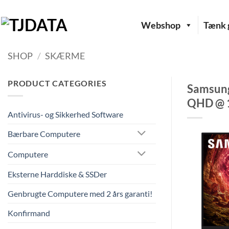
Fortsæt
til
Webshop
Tænk g
indhold
SHOP
/
SKÆRME
PRODUCT CATEGORIES
Samsung
QHD @ 1
Antivirus- og Sikkerhed Software
Bærbare Computere
Computere
Eksterne Harddiske & SSDer
Genbrugte Computere med 2 års garanti!
Konfirmand