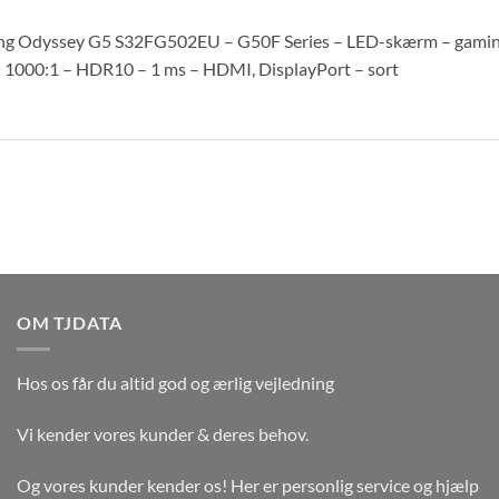
g Odyssey G5 S32FG502EU – G50F Series – LED-skærm – gaming 
– 1000:1 – HDR10 – 1 ms – HDMI, DisplayPort – sort
OM TJDATA
Hos os får du altid god og ærlig vejledning
Vi kender vores kunder & deres behov.
Og vores kunder kender os! Her er personlig service og hjælp