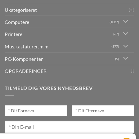
Ukategoriseret
(10)
Computere
(1087)
Printere
(67)
Mus, tastaturer, m.m.
(377)
PC-Komponenter
(5)
OPGRADERINGER
(0)
TILMELD DIG VORES NYHEDSBREV