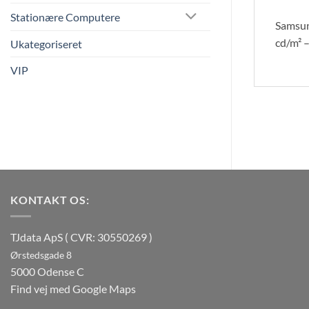
Stationære Computere
Samsun
cd/m² 
Ukategoriseret
VIP
KONTAKT OS:
TJdata ApS ( CVR: 30550269 )
Ørstedsgade 8
5000 Odense C
Find vej med Google Maps