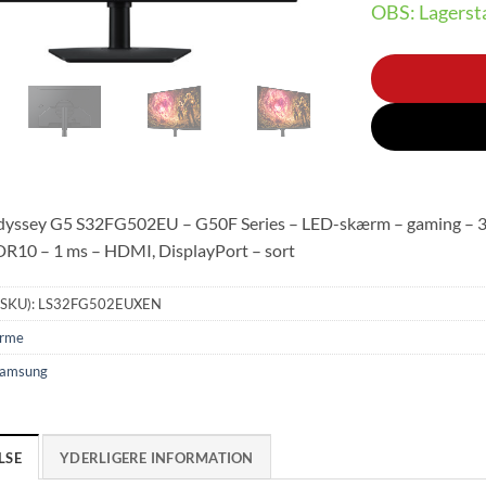
OBS: Lagersta
yssey G5 S32FG502EU – G50F Series – LED-skærm – gaming – 32″
R10 – 1 ms – HDMI, DisplayPort – sort
(SKU):
LS32FG502EUXEN
rme
amsung
LSE
YDERLIGERE INFORMATION