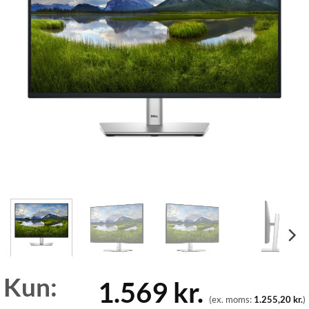
Kun:
1.569
kr.
(ex. moms:
1.255,20
kr.
)