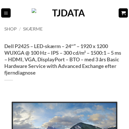
Fortsæt
til
indhold
SHOP
/
SKÆRME
Dell P2425 – LED-skærm – 24″” – 1920 x 1200
WUXGA @ 100 Hz – IPS – 300 cd/m² – 1500:1 – 5 ms
– HDMI, VGA, DisplayPort – BTO – med 3 års Basic
Hardware Service with Advanced Exchange efter
fjerndiagnose