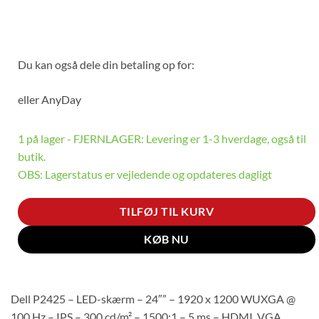
Du kan også dele din betaling op for:
eller
AnyDay
1 på lager - FJERNLAGER: Levering er 1-3 hverdage, også til
butik.
OBS: Lagerstatus er vejledende og opdateres dagligt
TILFØJ TIL KURV
KØB NU
Dell P2425 – LED-skærm – 24″” – 1920 x 1200 WUXGA @
100 Hz – IPS – 300 cd/m² – 1500:1 – 5 ms – HDMI, VGA,