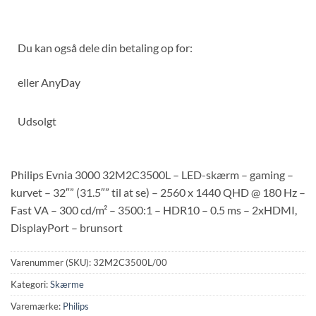
Du kan også dele din betaling op for:
eller
AnyDay
Udsolgt
Philips Evnia 3000 32M2C3500L – LED-skærm – gaming –
kurvet – 32″” (31.5″” til at se) – 2560 x 1440 QHD @ 180 Hz –
Fast VA – 300 cd/m² – 3500:1 – HDR10 – 0.5 ms – 2xHDMI,
DisplayPort – brunsort
Varenummer (SKU):
32M2C3500L/00
Kategori:
Skærme
Varemærke:
Philips