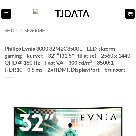
Fortsæt
til
indhold
SHOP
/
SKÆRME
Philips Evnia 3000 32M2C3500L – LED-skærm –
gaming – kurvet – 32″” (31.5″” til at se) – 2560 x 1440
QHD @ 180 Hz – Fast VA – 300 cd/m² – 3500:1 –
HDR10 – 0.5 ms – 2xHDMI, DisplayPort – brunsort