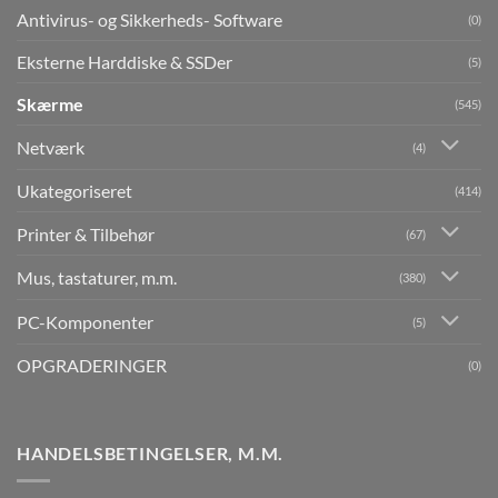
Antivirus- og Sikkerheds- Software
(0)
Eksterne Harddiske & SSDer
(5)
Skærme
(545)
Netværk
(4)
Ukategoriseret
(414)
Printer & Tilbehør
(67)
Mus, tastaturer, m.m.
(380)
PC-Komponenter
(5)
OPGRADERINGER
(0)
HANDELSBETINGELSER, M.M.