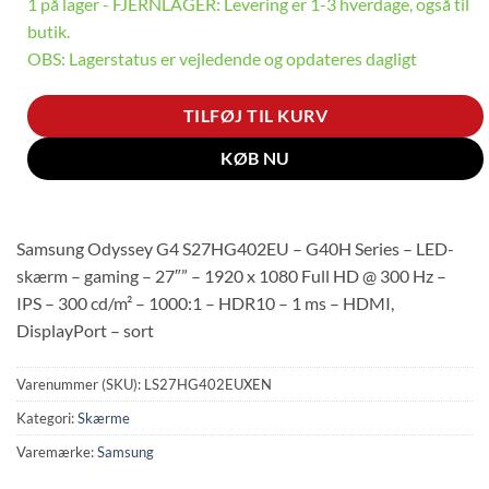
1 på lager - FJERNLAGER: Levering er 1-3 hverdage, også til
butik.
OBS: Lagerstatus er vejledende og opdateres dagligt
TILFØJ TIL KURV
KØB NU
Samsung Odyssey G4 S27HG402EU – G40H Series – LED-
skærm – gaming – 27″” – 1920 x 1080 Full HD @ 300 Hz –
IPS – 300 cd/m² – 1000:1 – HDR10 – 1 ms – HDMI,
DisplayPort – sort
Varenummer (SKU):
LS27HG402EUXEN
Kategori:
Skærme
Varemærke:
Samsung