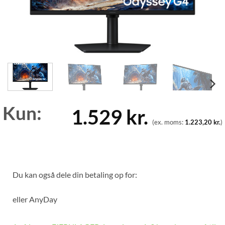
Kun:
1.529
kr.
(ex. moms:
1.223,20
kr.
)
Du kan også dele din betaling op for:
eller
AnyDay