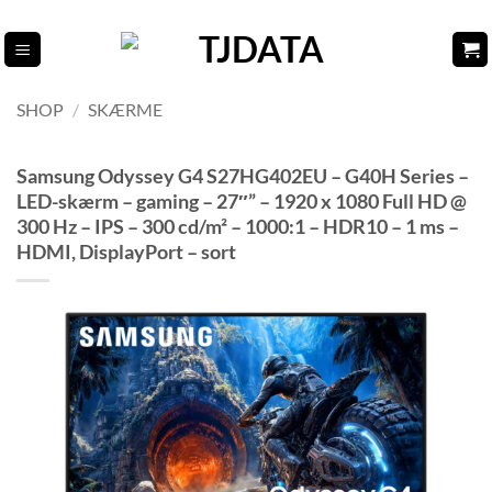
Fortsæt
til
indhold
SHOP
/
SKÆRME
Samsung Odyssey G4 S27HG402EU – G40H Series –
LED-skærm – gaming – 27″” – 1920 x 1080 Full HD @
300 Hz – IPS – 300 cd/m² – 1000:1 – HDR10 – 1 ms –
HDMI, DisplayPort – sort