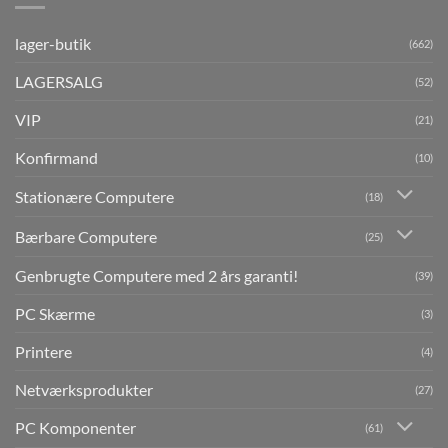
lager-butik
(662)
LAGERSALG
(52)
VIP
(21)
Konfirmand
(10)
Stationære Computere
(18)
Bærbare Computere
(25)
Genbrugte Computere med 2 års garanti!
(39)
PC Skærme
(3)
Printere
(4)
Netværksprodukter
(27)
PC Komponenter
(61)