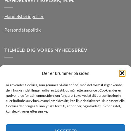
HANDELSBETINGELSER, M.M.
Handelsbetingelser
Persondatapolitik
TILMELD DIG VORES NYHEDSBREV
Der er krummer på siden
Vi anvender Cookies, som gemmes på din enhed, med det formål at genkende
den, huske indstillinger, udføre statistik og målrette annoncer. Cookies der er
nødvendige for at hjemmesiden kan fungere, f.eks. ved at dit personlige login
eller indkøbskurv huskes mellem sideskift, kan ikke deaktiveres. Ikke essentielle
Jeg ønsker at modtage mails fra TJdata!
Cookies der bruges til analytiske formål, annoncer, og udvidet funktionalitet,
kan deaktiveres efter ønske:
Læs vores Persondatapolitik
ACCEPTER