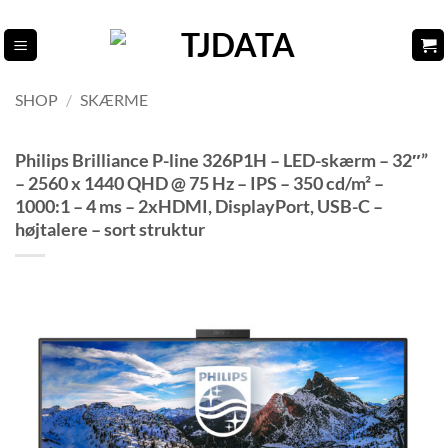
Fortsæt
til
indhold
SHOP
/
SKÆRME
Philips Brilliance P-line 326P1H – LED-skærm – 32″”
– 2560 x 1440 QHD @ 75 Hz – IPS – 350 cd/m² –
1000:1 – 4 ms – 2xHDMI, DisplayPort, USB-C –
højtalere – sort struktur