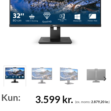
Kun:
3.599
kr.
(ex. moms:
2.879,20
kr.
)