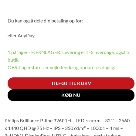
Du kan også dele din betaling op for:
eller
AnyDay
1 på lager - FJERNLAGER: Levering er 1-3 hverdage, også til
butik.
OBS: Lagerstatus er vejledende og opdateres dagligt
TILFØJ TIL KURV
KØB NU
Philips Brilliance P-line 326P1H – LED-skærm – 32″” – 2560
x 1440 QHD @ 75 Hz – IPS – 350 cd/m² – 1000:1 – 4 ms –
2xHDMI, DisplayPort, USB-C – højtalere – sort struktur