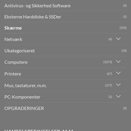
Antivirus- og Sikkerhed Software
(0)
Eksterne Harddiske & SSDer
(5)
Skærme
(550)
Netværk
(4)
Ukategoriseret
(10)
Computere
(1073)
Printere
(67)
Mus, tastaturer, m.m.
(377)
PC-Komponenter
(5)
OPGRADERINGER
(0)