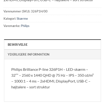
Varenummer (SKU):
326P1H/00
Kategori:
Skærme
Varemærke:
Philips
BESKRIVELSE
YDERLIGERE INFORMATION
Philips Brilliance P-line 326P1H – LED-skærm –
32″” – 2560 x 1440 QHD @ 75 Hz – IPS – 350 cd/m²
– 1000:1 – 4 ms – 2xHDMI, DisplayPort, USB-C –
højtalere – sort struktur