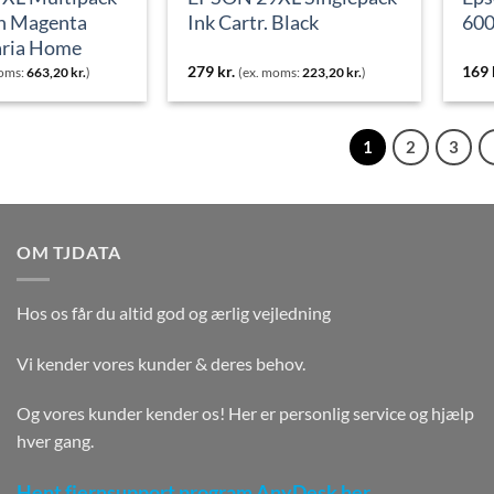
n Magenta
Ink Cartr. Black
600
aria Home
279
kr.
169
moms:
663,20
kr.
)
(ex. moms:
223,20
kr.
)
1
2
3
OM TJDATA
Hos os får du altid god og ærlig vejledning
Vi kender vores kunder & deres behov.
Og vores kunder kender os! Her er personlig service og hjælp
hver gang.
Hent fjernsupport program AnyDesk her.