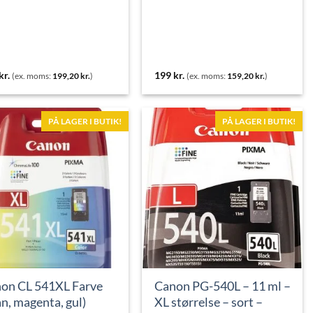
kr.
199
kr.
(ex. moms:
199,20
kr.
)
(ex. moms:
159,20
kr.
)
PÅ LAGER I BUTIK!
PÅ LAGER I BUTIK!
on CL 541XL Farve
Canon PG-540L – 11 ml –
an, magenta, gul)
XL størrelse – sort –