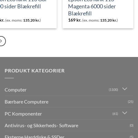
0 sider Blækrefill
Magenta 6000 sider
Blækrefill
kr.
169
kr.
(ex. moms:
135,20
kr.
)
(ex. moms:
135,20
kr.
)
PRODUKT KATEGORIER
Computer
(1100)
Bærbare Computere
(25)
PC Komponenter
(61)
Antivirus- og Sikkerheds- Software
(0)
Eksterne Harddiske & SSDer
(5)