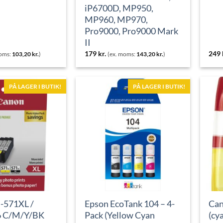
iP6700D, MP950,
MP960, MP970,
Pro9000, Pro9000 Mark
II
179
kr.
249
moms:
103,20
kr.
)
(ex. moms:
143,20
kr.
)
PÅ LAGER I BUTIK!
PÅ LAGER I BUTIK!
-571XL /
Epson EcoTank 104 – 4-
Can
 C/M/Y/BK
Pack (Yellow Cyan
(cy