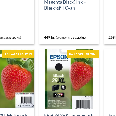
Magenta Black) Ink –
Blækrefill Cyan
449
kr.
269
moms:
535,20
kr.
)
(ex. moms:
359,20
kr.
)
PÅ LAGER I BUTIK!
PÅ LAGER I BUTIK!
XL Multipack
EPSON 29XL Singlepack
Eps