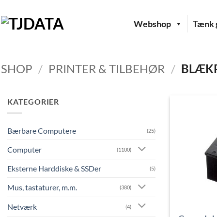
Fortsæt
til
Webshop
Tænk g
indhold
SHOP
/
PRINTER & TILBEHØR
/
BLÆK
KATEGORIER
Bærbare Computere
(25)
Computer
(1100)
Eksterne Harddiske & SSDer
(5)
Mus, tastaturer, m.m.
(380)
Netværk
(4)