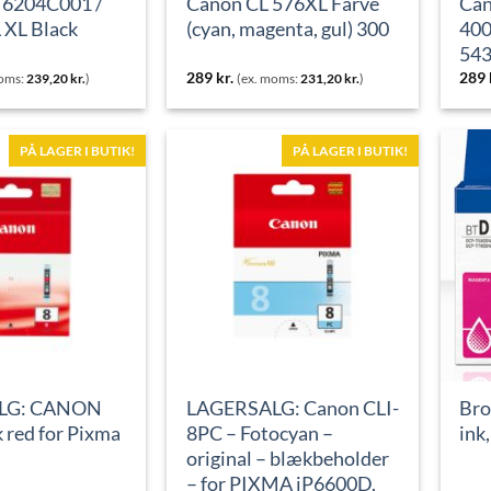
 6204C001 /
Canon CL 576XL Farve
Can
 XL Black
(cyan, magenta, gul) 300
400
54
289
kr.
289
moms:
239,20
kr.
)
(ex. moms:
231,20
kr.
)
PÅ LAGER I BUTIK!
PÅ LAGER I BUTIK!
LG: CANON
LAGERSALG: Canon CLI-
Bro
 red for Pixma
8PC – Fotocyan –
ink
original – blækbeholder
– for PIXMA iP6600D,