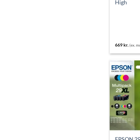
High
669
kr.
(ex. 
EPSON 29