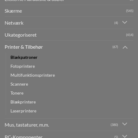
Skærme
(545)
Netværk
(4)
Ukategoriseret
(414)
Printer & Tilbehør
(67)
Blækpatroner
Fotoprintere
Multifunktionsprintere
Scannere
Tonere
Blækprintere
Laserprintere
Mus, tastaturer, m.m.
(380)
PC-Komponenter
(5)