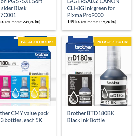
on PG 575XL Sort
LAGERSALG: CANON
 sider Blæk
CLI-8G Ink green for
37C001
Pixma Pro9000
kr.
149
kr.
(ex. moms:
231,20
kr.
)
(ex. moms:
119,20
kr.
)
PÅ LAGER I BUTIK!
PÅ LAGER I BUTIK!
ther CMY value pack
Brother BTD180BK
, 3 bottles, each 5K
Black Ink Bottle