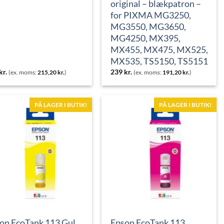
original – blækpatron –
for PIXMA MG3250,
MG3550, MG3650,
MG4250, MX395,
MX455, MX475, MX525,
MX535, TS5150, TS5151
kr.
239
kr.
(ex. moms:
215,20
kr.
)
(ex. moms:
191,20
kr.
)
PÅ LAGER I BUTIK!
PÅ LAGER I BUTIK!
on EcoTank 113 Gul
Epson EcoTank 113