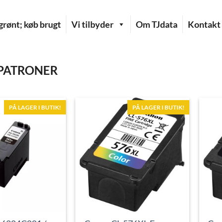
rønt; køb brugt
Vi tilbyder
Om TJdata
Kontakt
PATRONER
PÅ LAGER I BUTIK!
PÅ LAGER I BUTIK!