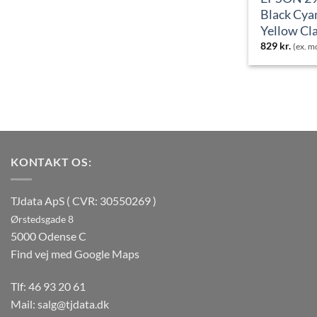
Black Cya
Yellow Cl
829
kr.
(ex. 
KONTAKT OS:
TJdata ApS ( CVR: 30550269 )
Ørstedsgade 8
5000 Odense C
Find vej med Google Maps
Tlf:
46 93 20 61
Mail:
salg@tjdata.dk