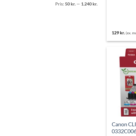
Mindste
Højeste
Pris:
50 kr.
—
1.240 kr.
pris
pris
129
kr.
(ex. 
Canon CLI
0332C006