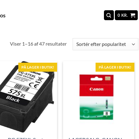
 os
0
KR.
Sorteret
Viser 1–16 af 47 resultater
efter
popularitet
PÅ LAGER I BUTIK!
PÅ LAGER I BUTIK!