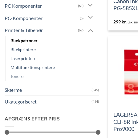
Canon Ink
PC Komponenter
(61)
PG-585XL
PC-Komponenter
(5)
299
kr.
(ex. 
Printer & Tilbehør
(67)
Blækpatroner
Blækprintere
Laserprintere
Multifunktionsprintere
Tonere
Skærme
(545)
Ukategoriseret
(414)
LAGERSA
AFGRÆNS EFTER PRIS
CLI-8R Ink
Pro9000