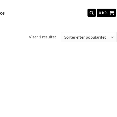
 os
0
KR.
Viser 1 resultat