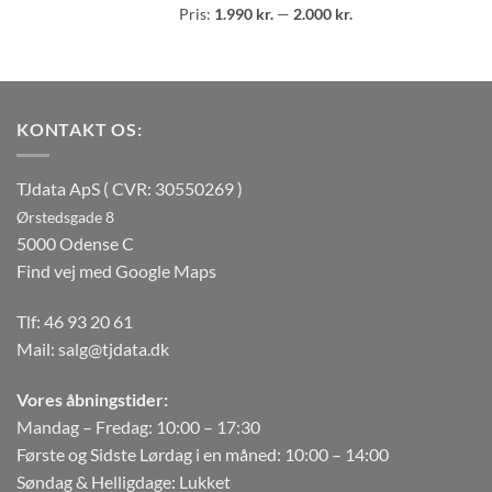
Mindste
Højeste
Pris:
1.990 kr.
—
2.000 kr.
pris
pris
KONTAKT OS:
TJdata ApS ( CVR: 30550269 )
Ørstedsgade 8
5000 Odense C
Find vej med Google Maps
Tlf:
46 93 20 61
Mail:
salg@tjdata.dk
Vores åbningstider:
Mandag – Fredag: 10:00 – 17:30
Første og Sidste Lørdag i en måned: 10:00 – 14:00
Søndag & Helligdage: Lukket