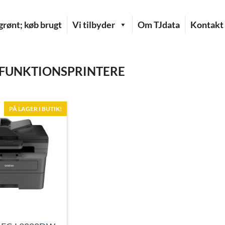
rønt; køb brugt
Vi tilbyder
Om TJdata
Kontakt
FUNKTIONSPRINTERE
PÅ LAGER I BUTIK!