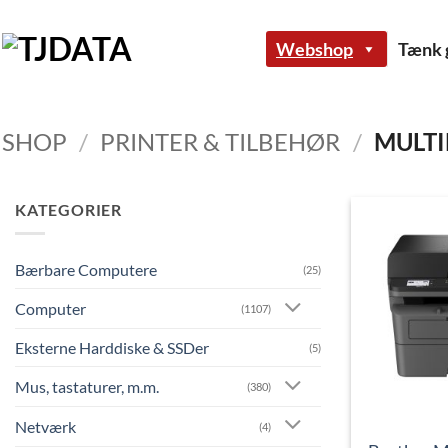
Fortsæt
til
Webshop
Tænk g
indhold
SHOP
/
PRINTER & TILBEHØR
/
MULTI
KATEGORIER
Bærbare Computere
(25)
Computer
(1107)
Eksterne Harddiske & SSDer
(5)
Mus, tastaturer, m.m.
(380)
Netværk
(4)