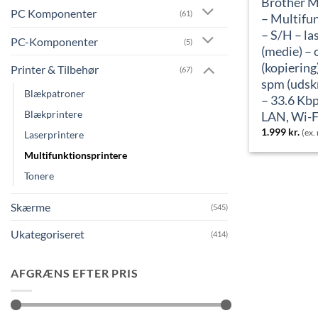
Brother
PC Komponenter
(61)
– Multifu
– S/H – la
PC-Komponenter
(5)
(medie) – 
(kopiering)
Printer & Tilbehør
(67)
spm (udskr
Blækpatroner
– 33.6 Kbp
Blækprintere
LAN, Wi-F
1.999
kr.
(ex
Laserprintere
Multifunktionsprintere
Tonere
Skærme
(545)
Ukategoriseret
(414)
AFGRÆNS EFTER PRIS