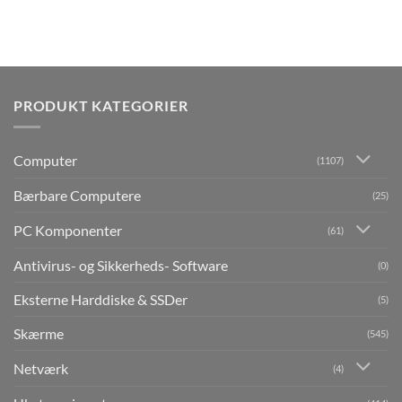
PRODUKT KATEGORIER
Computer
(1107)
Bærbare Computere
(25)
PC Komponenter
(61)
Antivirus- og Sikkerheds- Software
(0)
Eksterne Harddiske & SSDer
(5)
Skærme
(545)
Netværk
(4)