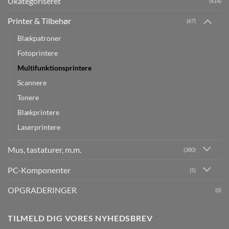
Ukategoriseret
(414)
Printer & Tilbehør
(67)
Blækpatroner
Fotoprintere
Multifunktionsprintere
Scannere
Tonere
Blækprintere
Laserprintere
Mus, tastaturer, m.m.
(380)
PC-Komponenter
(5)
OPGRADERINGER
(0)
TILMELD DIG VORES NYHEDSBREV