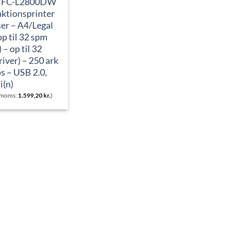
 MFC-L2800DW
nktionsprinter
ser – A4/Legal
op til 32 spm
 – op til 32
iver) – 250 ark
s – USB 2.0,
i(n)
. moms:
1.599,20
kr.
)