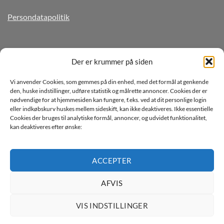
Persondatapolitik
TILMELD DIG VORES NYHEDSBREV
Der er krummer på siden
Vi anvender Cookies, som gemmes på din enhed, med det formål at genkende
den, huske indstillinger, udføre statistik og målrette annoncer. Cookies der er
nødvendige for at hjemmesiden kan fungere, f.eks. ved at dit personlige login
eller indkøbskurv huskes mellem sideskift, kan ikke deaktiveres. Ikke essentielle
Cookies der bruges til analytiske formål, annoncer, og udvidet funktionalitet,
kan deaktiveres efter ønske:
Jeg ønsker at modtage mails fra TJdata!
Læs vores Persondatapolitik
ACCEPTER
AFVIS
VIS INDSTILLINGER