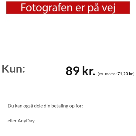
Kun:
89
kr.
(ex. moms:
71,20
kr.
)
Du kan også dele din betaling op for:
eller
AnyDay