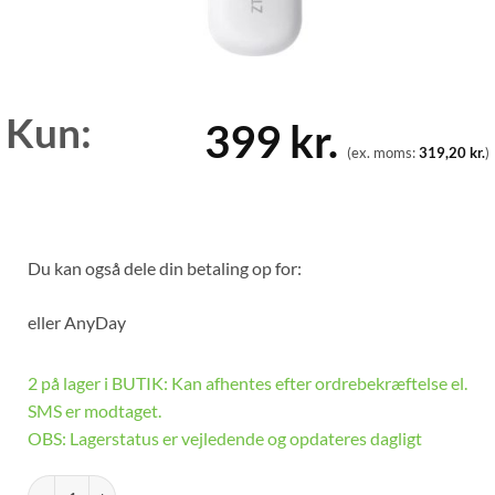
Kun:
399
kr.
(ex. moms:
319,20
kr.
)
Du kan også dele din betaling op for:
eller
AnyDay
2 på lager i BUTIK: Kan afhentes efter ordrebekræftelse el.
SMS er modtaget.
OBS: Lagerstatus er vejledende og opdateres dagligt
ZTE MF79U - 4G LTE - WHITE antal