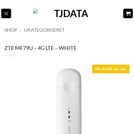
Fortsæt
til
indhold
SHOP
/
UKATEGORISERET
ZTE MF79U – 4G LTE – WHITE
PÅ LAGER I BUTIK!