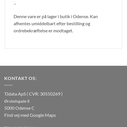
–
Denne vare er på lager i butik i Odense. Kan
afhentes umiddelbart efter bestilling og
ordrebekræftelse er modtaget.
KONTAKT OS:
TJdata ApS ( CVR: 30550269 )
Ørstedsgade 8
5000 Odense C
Find vej med Google Maps