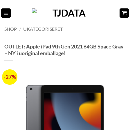
Fortsæt
til
indhold
SHOP
/
UKATEGORISERET
OUTLET: Apple iPad 9th Gen 2021 64GB Space Gray
– NY i uoriginal emballage!
-27%