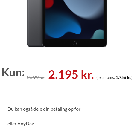
Kun:
Den
Den
2.195
kr.
2.999
kr.
(ex. moms:
1.756
kr.
)
oprindelige
aktuell
pris
pris
var:
er:
Du kan også dele din betaling op for:
2.999 kr..
2.195 kr
eller
AnyDay