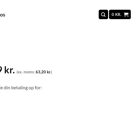
 os
0
KR.
9
kr.
(ex. moms:
63,20
kr.
)
e din betaling op for: