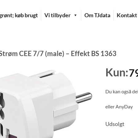
rønt; køb brugt
Vi tilbyder
Om TJdata
Kontakt
Strøm CEE 7/7 (male) – Effekt BS 1363
Kun:
7
Du kan også del
eller
AnyDay
Udsolgt