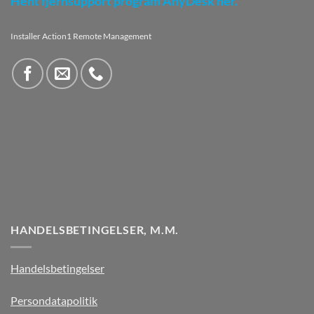
Hent fjernsupport program AnyDesk her.
Installer Action1 Remote Management
HANDELSBETINGELSER, M.M.
Handelsbetingelser
Persondatapolitik