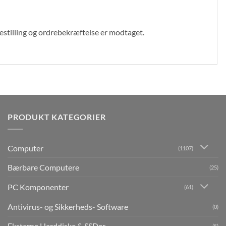
bestilling og ordrebekræftelse er modtaget.
PRODUKT KATEGORIER
Computer
(1107)
Bærbare Computere
(25)
PC Komponenter
(61)
Antivirus- og Sikkerheds- Software
(0)
Eksterne Harddiske & SSDer
(5)