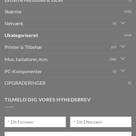
Skærme
(545)
Netværk
(4)
Ukategoriseret
(414)
Printer & Tilbehør
(67)
Mus, tastaturer, m.m.
(380)
PC-Komponenter
(5)
OPGRADERINGER
(0)
TILMELD DIG VORES NYHEDSBREV