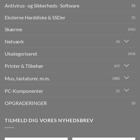
Antivirus- og Sikkerheds- Software
(0)
Eksterne Harddiske & SSDer
(5)
Skærme
(545)
Netværk
(4)
Ukategoriseret
(414)
Printer & Tilbehør
(67)
Mus, tastaturer, m.m.
(380)
PC-Komponenter
(5)
OPGRADERINGER
(0)
TILMELD DIG VORES NYHEDSBREV