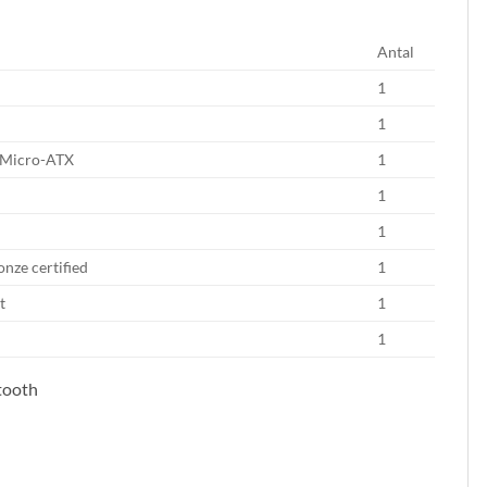
Antal
1
1
Micro-ATX
1
1
1
nze certified
1
t
1
1
tooth