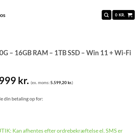
 os
0
KR.
0G – 16GB RAM – 1TB SSD – Win 11 + Wi-Fi
.999
kr.
(ex. moms:
5.599,20
kr.
)
e din betaling op for:
BUTIK: Kan afhentes efter ordrebekræftelse el. SMS er