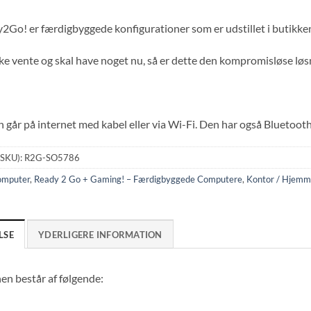
Go! er færdigbyggede konfigurationer som er udstillet i butikken o
ke vente og skal have noget nu, så er dette den kompromisløse løsni
går på internet med kabel eller via Wi-Fi. Den har også Bluetoot
(SKU):
R2G-SO5786
omputer
,
Ready 2 Go + Gaming! – Færdigbyggede Computere
,
Kontor / Hjemm
LSE
YDERLIGERE INFORMATION
en består af følgende: