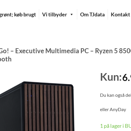
rønt; køb brugt
Vi tilbyder
Om TJdata
Kontakt
o! – Executive Multimedia PC – Ryzen 5 850
ooth
Kun:
6
Du kan også del
eller
AnyDay
1 på lager i 