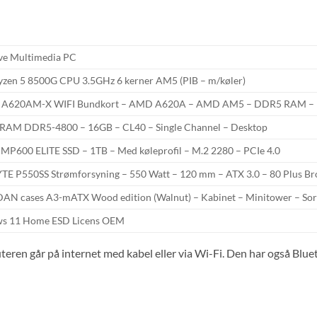
ve Multimedia PC
en 5 8500G CPU 3.5GHz 6 kerner AM5 (PIB – m/køler)
 A620AM-X WIFI Bundkort – AMD A620A – AMD AM5 – DDR5 RAM – 
RAM DDR5-4800 – 16GB – CL40 – Single Channel – Desktop
 MP600 ELITE SSD – 1TB – Med køleprofil – M.2 2280 – PCIe 4.0
E P550SS Strømforsyning – 550 Watt – 120 mm – ATX 3.0 – 80 Plus Bro
 DAN cases A3-mATX Wood edition (Walnut) – Kabinet – Minitower – Sor
s 11 Home ESD Licens OEM
ren går på internet med kabel eller via Wi-Fi. Den har også Blue