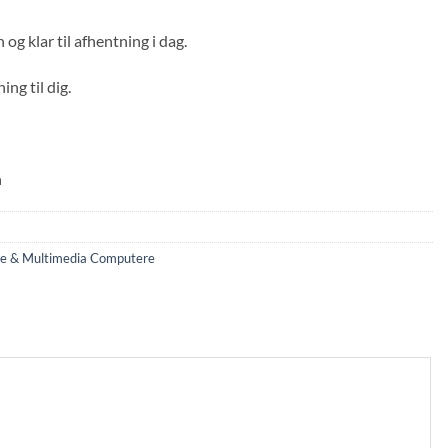
g klar til afhentning i dag.
ng til dig.
h
e & Multimedia Computere