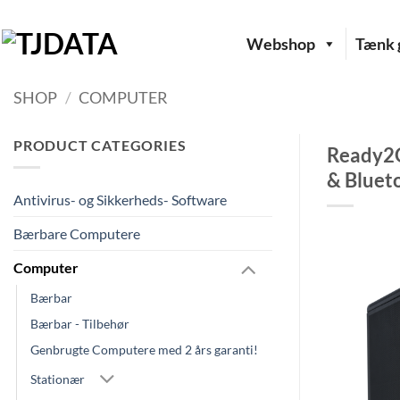
Fortsæt
til
Webshop
Tænk g
indhold
SHOP
/
COMPUTER
PRODUCT CATEGORIES
Ready2G
& Bluet
Antivirus- og Sikkerheds- Software
Bærbare Computere
Computer
Bærbar
Bærbar - Tilbehør
Genbrugte Computere med 2 års garanti!
Stationær