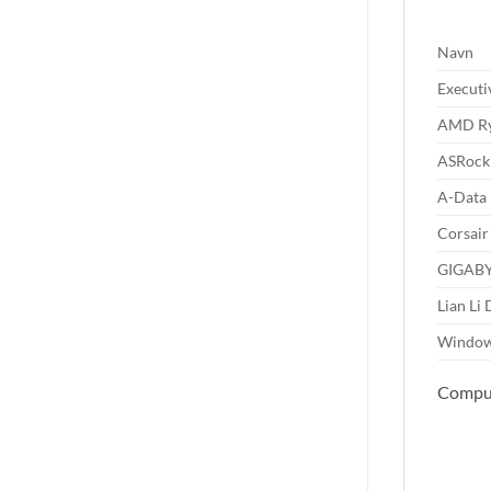
Navn
Executi
AMD Ryz
ASRock
A-Data 
Corsair
GIGABYT
Lian Li
Window
Compute