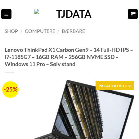
Fortsæt
til
indhold
SHOP
/
COMPUTERE
/
BÆRBARE
Lenovo ThinkPad X1 Carbon Gen9 – 14 Full-HD IPS –
i7-1185G7 – 16GB RAM – 256GB NVME SSD –
Windows 11 Pro – Sølv stand
PÅ LAGER I BUTIK!
-25%