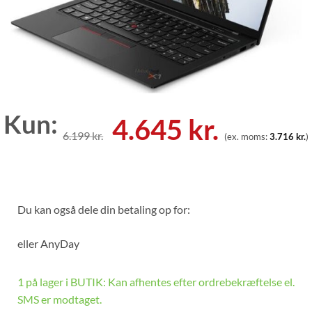
Kun:
Den
Den
4.645
kr.
6.199
kr.
(ex. moms:
3.716
kr.
)
oprindelige
aktuell
pris
pris
var:
er:
Du kan også dele din betaling op for:
6.199 kr..
4.645 kr
eller
AnyDay
1 på lager i BUTIK: Kan afhentes efter ordrebekræftelse el.
SMS er modtaget.