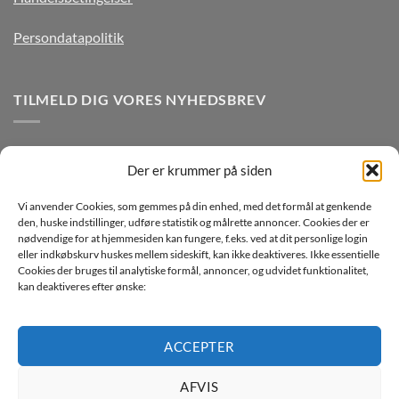
Persondatapolitik
TILMELD DIG VORES NYHEDSBREV
Der er krummer på siden
Vi anvender Cookies, som gemmes på din enhed, med det formål at genkende
den, huske indstillinger, udføre statistik og målrette annoncer. Cookies der er
nødvendige for at hjemmesiden kan fungere, f.eks. ved at dit personlige login
eller indkøbskurv huskes mellem sideskift, kan ikke deaktiveres. Ikke essentielle
Jeg ønsker at modtage mails fra TJdata!
Cookies der bruges til analytiske formål, annoncer, og udvidet funktionalitet,
kan deaktiveres efter ønske:
Læs vores Persondatapolitik
ACCEPTER
AFVIS