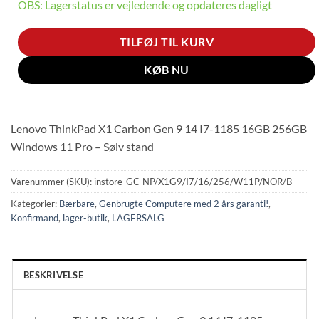
OBS: Lagerstatus er vejledende og opdateres dagligt
TILFØJ TIL KURV
KØB NU
Lenovo ThinkPad X1 Carbon Gen 9 14 I7-1185 16GB 256GB
Windows 11 Pro – Sølv stand
Varenummer (SKU):
instore-GC-NP/X1G9/I7/16/256/W11P/NOR/B
Kategorier:
Bærbare
,
Genbrugte Computere med 2 års garanti!
,
Konfirmand
,
lager-butik
,
LAGERSALG
BESKRIVELSE