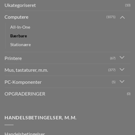
Ukategoriseret
(10)
Computere
(1071)
All-In-One
Bærbare
Stationære
Printere
(67)
Mus, tastaturer, m.m.
(377)
PC-Komponenter
(5)
OPGRADERINGER
(0)
HANDELSBETINGELSER, M.M.
Handelsbetingelser