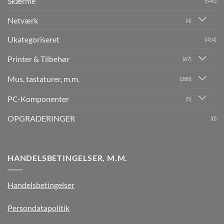
Skærme
(545)
Netværk
(4)
Ukategoriseret
(414)
Printer & Tilbehør
(67)
Mus, tastaturer, m.m.
(380)
PC-Komponenter
(5)
OPGRADERINGER
(0)
HANDELSBETINGELSER, M.M.
Handelsbetingelser
Persondatapolitik