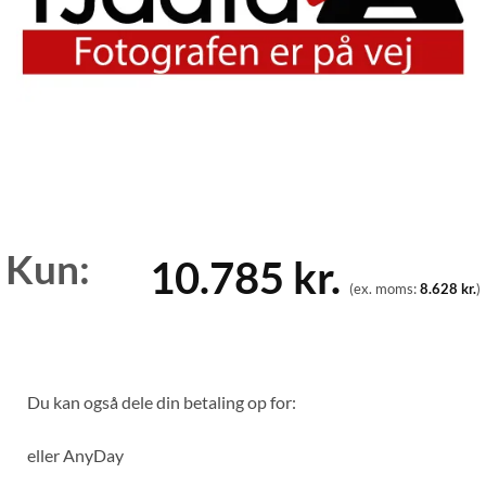
Kun:
10.785
kr.
(ex. moms:
8.628
kr.
)
Du kan også dele din betaling op for:
eller
AnyDay