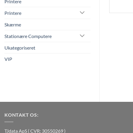
Printere
Printere
Skærme
Stationære Computere
Ukategoriseret
VIP
KONTAKT OS:
TJdata ApS ( CVR: 30550269 )