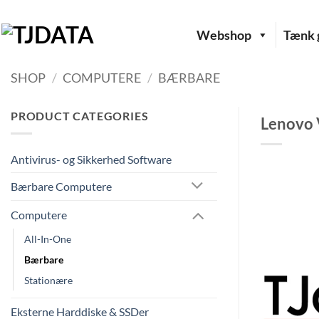
Fortsæt
til
Webshop
Tænk g
indhold
SHOP
/
COMPUTERE
/
BÆRBARE
PRODUCT CATEGORIES
Lenovo
Antivirus- og Sikkerhed Software
Bærbare Computere
Computere
All-In-One
Bærbare
Stationære
Eksterne Harddiske & SSDer