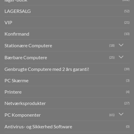
LAGERSALG
(52)
VIP
(21)
Konfirmand
(10)
Stationære Computere
(18)
Bærbare Computere
(25)
Genbrugte Computere med 2 års garanti!
(39)
PC Skærme
(3)
Printere
(4)
Netværksprodukter
(27)
PC Komponenter
(61)
Antivirus- og Sikkerhed Software
(0)