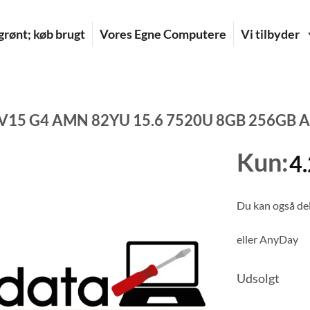
rønt; køb brugt
Vores Egne Computere
Vi tilbyder
 V15 G4 AMN 82YU 15.6 7520U 8GB 256GB
Kun:
4
Du kan også del
eller
AnyDay
Udsolgt