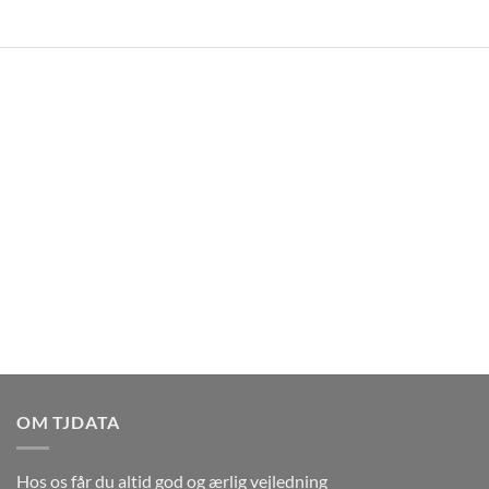
OM TJDATA
Hos os får du altid god og ærlig vejledning