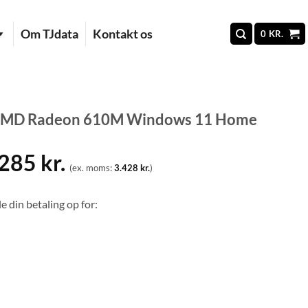
Om TJdata
Kontakt os
0
KR.
 AMD Radeon 610M Windows 11 Home
.285
kr.
(ex. moms:
3.428
kr.
)
e din betaling op for: