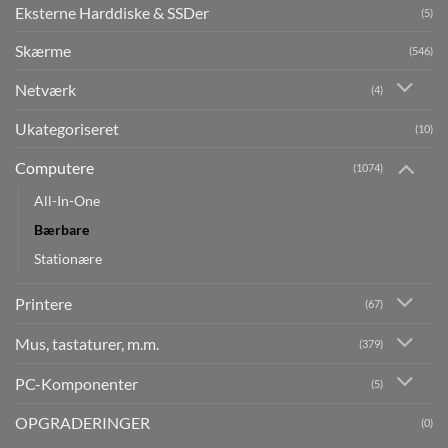
Eksterne Harddiske & SSDer
(5)
Skærme
(546)
Netværk
(4)
Ukategoriseret
(10)
Computere
(1074)
All-In-One
Bærbare
Stationære
Printere
(67)
Mus, tastaturer, m.m.
(379)
PC-Komponenter
(5)
OPGRADERINGER
(0)