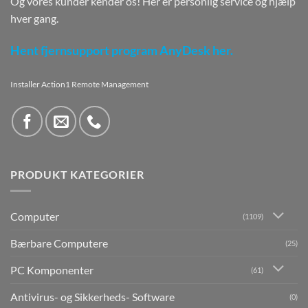
Og vores kunder kender os! Her er personlig service og hjælp
hver gang.
Hent fjernsupport program AnyDesk her.
Installer Action1 Remote Management
PRODUKT KATEGORIER
Computer
(1109)
Bærbare Computere
(25)
PC Komponenter
(61)
Antivirus- og Sikkerheds- Software
(0)