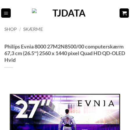
Fortsæt
til
indhold
SHOP
/
SKÆRME
Philips Evnia 8000 27M2N8500/00 computerskærm
67,3 cm (26.5″) 2560 x 1440 pixel Quad HD QD-OLED
Hvid