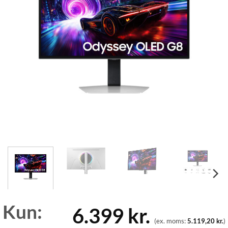
Kun:
6.399
kr.
(ex. moms:
5.119,20
kr.
)