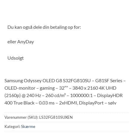
Du kan også dele din betaling op for:
eller
AnyDay
Udsolgt
Samsung Odyssey OLED G8 S32FG810SU – G81SF Series –
OLED-monitor – gaming – 32″” – 3840 x 2160 4K UHD
(2160p) @ 240 Hz – 260 cd/m² – 1000000:1 – DisplayHDR
400 True Black – 0.03 ms – 2xHDMI, DisplayPort – sølv
Varenummer (SKU):
LS32FG810SUXEN
Kategori:
Skærme