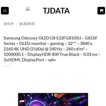
Fortsæt
til
indhold
SHOP
/
SKÆRME
Samsung Odyssey OLED G8 S32FG810SU – G81SF
Series – OLED-monitor – gaming – 32″” – 3840 x
2160 4K UHD (2160p) @ 240 Hz – 260 cd/m² –
1000000:1 – DisplayHDR 400 True Black – 0.03 ms –
2xHDMI, DisplayPort – sølv