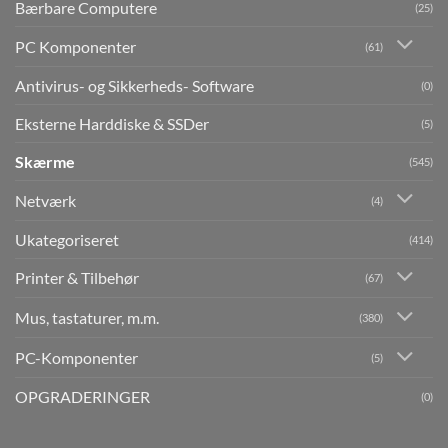
Bærbare Computere
(25)
PC Komponenter
(61)
Antivirus- og Sikkerheds- Software
(0)
Eksterne Harddiske & SSDer
(5)
Skærme
(545)
Netværk
(4)
Ukategoriseret
(414)
Printer & Tilbehør
(67)
Mus, tastaturer, m.m.
(380)
PC-Komponenter
(5)
OPGRADERINGER
(0)