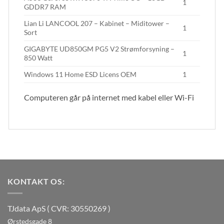
1
GDDR7 RAM
Lian Li LANCOOL 207 – Kabinet – Miditower –
1
Sort
GIGABYTE UD850GM PG5 V2 Strømforsyning –
1
850 Watt
Windows 11 Home ESD Licens OEM
1
Computeren går på internet med kabel eller Wi-Fi
KONTAKT OS:
TJdata ApS ( CVR: 30550269 )
Ørstedsgade 8