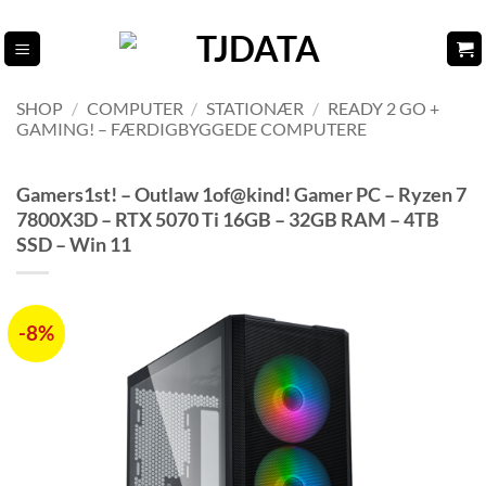
Fortsæt
til
indhold
SHOP
/
COMPUTER
/
STATIONÆR
/
READY 2 GO +
GAMING! – FÆRDIGBYGGEDE COMPUTERE
Gamers1st! – Outlaw 1of@kind! Gamer PC – Ryzen 7
7800X3D – RTX 5070 Ti 16GB – 32GB RAM – 4TB
SSD – Win 11
-8%