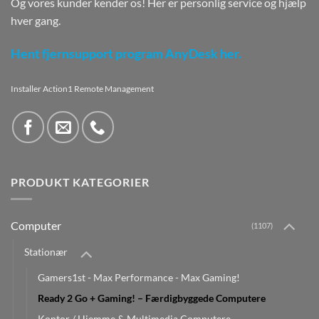
Og vores kunder kender os! Her er personlig service og hjælp
hver gang.
Hent fjernsupport program AnyDesk her.
Installer Action1 Remote Management
PRODUKT KATEGORIER
Computer
(1107)
Stationær
Gamers1st - Max Performance - Max Gaming!
Ready 2 Go + Gaming! – Færdigbyggede Computere
Kontor / Hjemme & Multimedia Computere