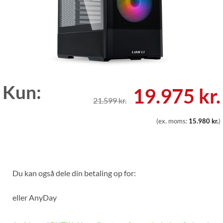
Kun:
Den
19.975
kr.
21.599
kr.
oprindelig
(ex. moms:
15.980
kr.
)
pris
var:
21.599 kr..
Du kan også dele din betaling op for:
eller
AnyDay