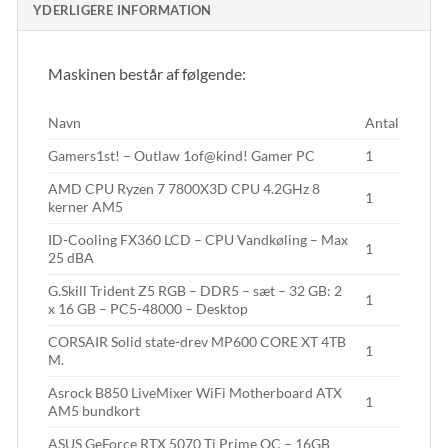
YDERLIGERE INFORMATION
Maskinen består af følgende:
Navn
Antal
Gamers1st! – Outlaw 1of@kind! Gamer PC
1
AMD CPU Ryzen 7 7800X3D CPU 4.2GHz 8
1
kerner AM5
ID-Cooling FX360 LCD – CPU Vandkøling – Max
1
25 dBA
G.Skill Trident Z5 RGB – DDR5 – sæt – 32 GB: 2
1
x 16 GB – PC5-48000 – Desktop
CORSAIR Solid state-drev MP600 CORE XT 4TB
1
M.
Asrock B850 LiveMixer WiFi Motherboard ATX
1
AM5 bundkort
ASUS GeForce RTX 5070 Ti Prime OC – 16GB