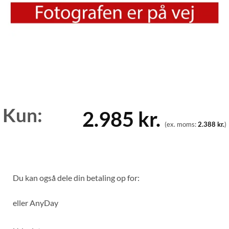
Kun:
2.985
kr.
(ex. moms:
2.388
kr.
)
Du kan også dele din betaling op for:
eller
AnyDay