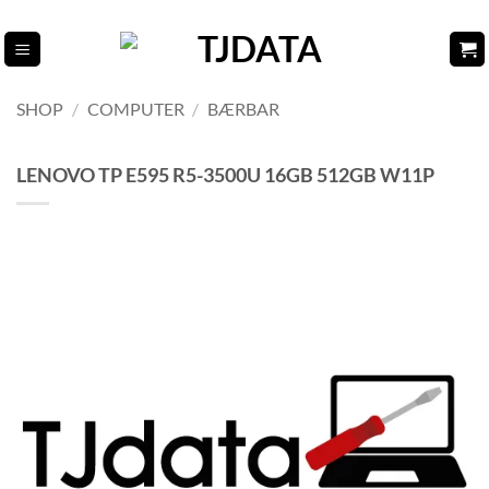
Fortsæt
til
indhold
SHOP
/
COMPUTER
/
BÆRBAR
LENOVO TP E595 R5-3500U 16GB 512GB W11P