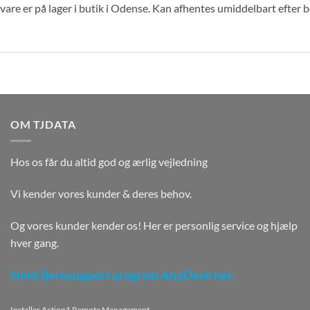
are er på lager i butik i Odense. Kan afhentes umiddelbart efter 
OM TJDATA
Hos os får du altid god og ærlig vejledning
Vi kender vores kunder & deres behov.
Og vores kunder kender os! Her er personlig service og hjælp
hver gang.
Hent fjernsupport program AnyDesk her.
Installer Action1 Remote Management