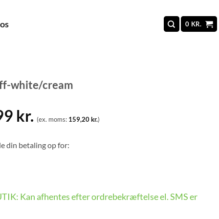
 os
0
KR.
off-white/cream
99
kr.
(ex. moms:
159,20
kr.
)
e din betaling op for:
BUTIK: Kan afhentes efter ordrebekræftelse el. SMS er