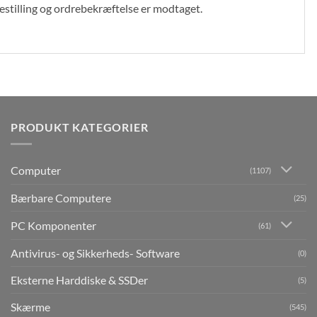
bestilling og ordrebekræftelse er modtaget.
PRODUKT KATEGORIER
Computer
(1107)
Bærbare Computere
(25)
PC Komponenter
(61)
Antivirus- og Sikkerheds- Software
(0)
Eksterne Harddiske & SSDer
(5)
Skærme
(545)