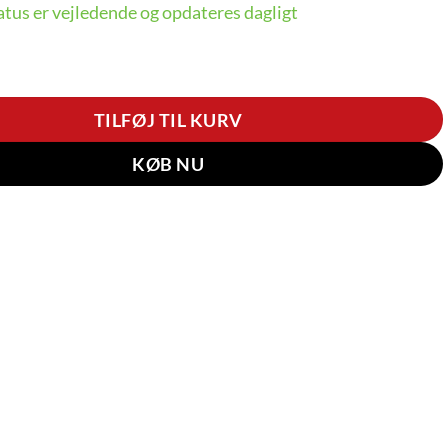
tus er vejledende og opdateres dagligt
15 Recycled silicone Mag back cover, off-white/cream anta
TILFØJ TIL KURV
KØB NU