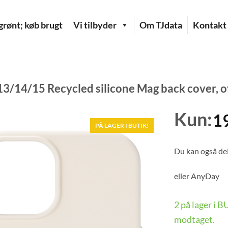
rønt; køb brugt
Vi tilbyder
Om TJdata
Kontakt
13/14/15 Recycled silicone Mag back cover, 
Kun:
1
PÅ LAGER I BUTIK!
Du kan også del
eller
AnyDay
2 på lager i 
modtaget.