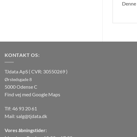
Denne v
KONTAKT OS:
TJdata ApS ( CVR: 30550269 )
Ørstedsgade 8
5000 Odense C
Find vej med Google Maps
Tlf:
46 93 20 61
Mail:
salg@tjdata.dk
Vores åbningstider: