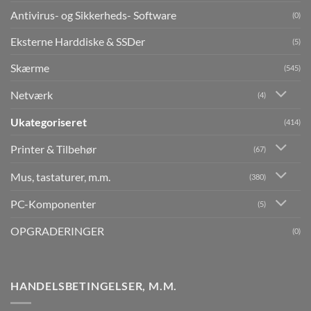
Antivirus- og Sikkerheds- Software
(0)
Eksterne Harddiske & SSDer
(5)
Skærme
(545)
Netværk
(4)
Ukategoriseret
(414)
Printer & Tilbehør
(67)
Mus, tastaturer, m.m.
(380)
PC-Komponenter
(5)
OPGRADERINGER
(0)
HANDELSBETINGELSER, M.M.