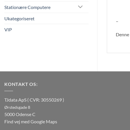
Stationære Computere
Ukategoriseret
–
VIP
Denne v
KONTAKT OS:
TJdata ApS ( CVR: 30550269 )
Ørstedsgade 8
5000 Odense C
Find vej med Google Maps