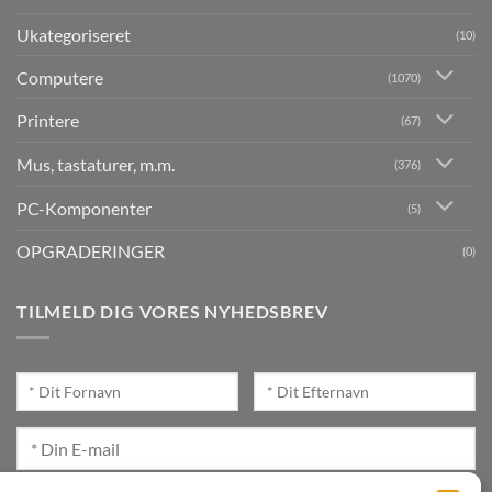
Ukategoriseret
(10)
Computere
(1070)
Printere
(67)
Mus, tastaturer, m.m.
(376)
PC-Komponenter
(5)
OPGRADERINGER
(0)
TILMELD DIG VORES NYHEDSBREV