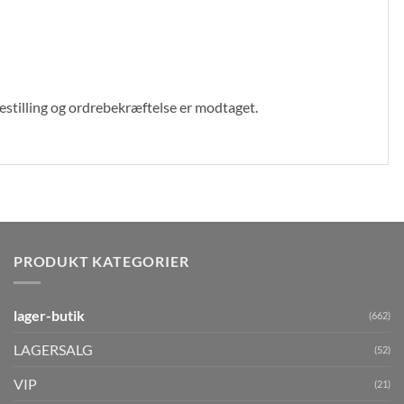
bestilling og ordrebekræftelse er modtaget.
PRODUKT KATEGORIER
lager-butik
(662)
LAGERSALG
(52)
VIP
(21)