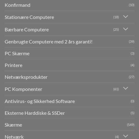
Konfirmand
(10)
Stationære Computere
(18)
Bærbare Computere
(25)
Genbrugte Computere med 2 års garanti!
(39)
PC Skærme
(3)
Printere
(4)
Netværksprodukter
(27)
PC Komponenter
(61)
Antivirus- og Sikkerhed Software
(0)
Eksterne Harddiske & SSDer
(5)
Skærme
(549)
Netværk
(4)