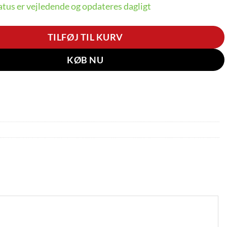
tus er vejledende og opdateres dagligt
TILFØJ TIL KURV
KØB NU