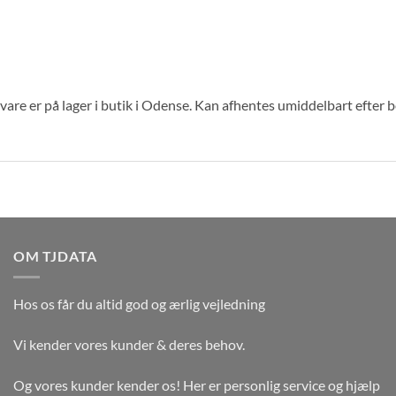
are er på lager i butik i Odense. Kan afhentes umiddelbart efter 
OM TJDATA
Hos os får du altid god og ærlig vejledning
Vi kender vores kunder & deres behov.
Og vores kunder kender os! Her er personlig service og hjælp