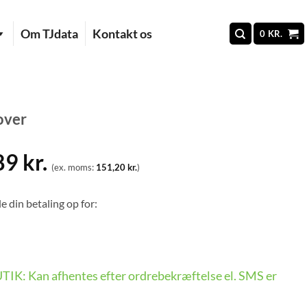
Om TJdata
Kontakt os
0
KR.
over
89
kr.
(ex. moms:
151,20
kr.
)
e din betaling op for:
BUTIK: Kan afhentes efter ordrebekræftelse el. SMS er