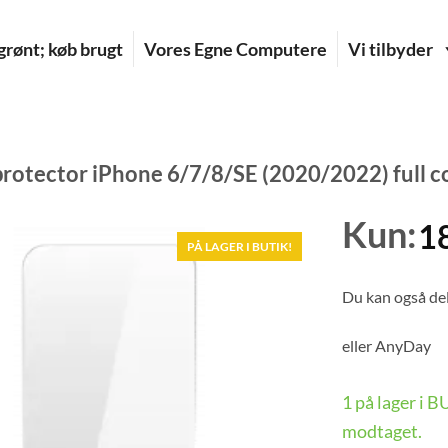
rønt; køb brugt
Vores Egne Computere
Vi tilbyder
protector iPhone 6/7/8/SE (2020/2022) full c
Kun:
1
PÅ LAGER I BUTIK!
Du kan også del
eller
AnyDay
1 på lager i 
modtaget.